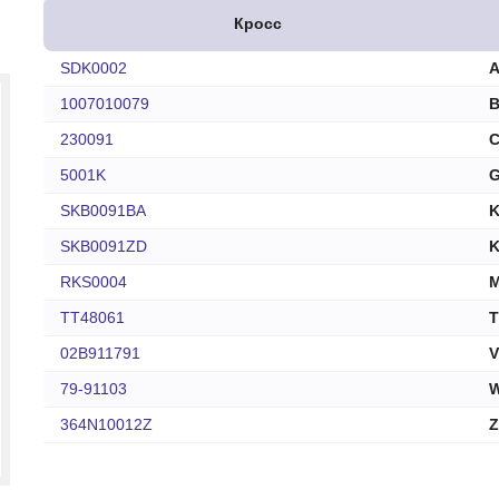
печки
Кросс
SDK0002
1007010079
230091
ов
5001K
G
атора
SKB0091BA
ера
SKB0091ZD
RKS0004
TT48061
T
02B911791
79-91103
W
364N10012Z