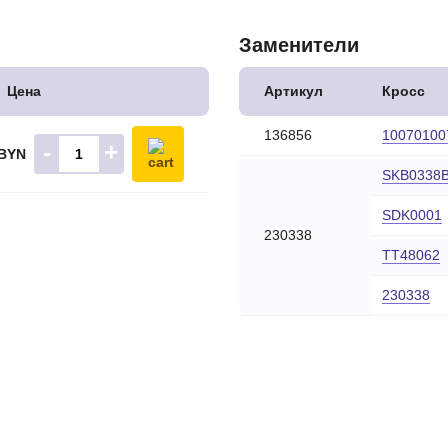
Заменители
Цена
Артикул
Кросс
136856
10070100
-
+
 BYN
SKB0338
SDK0001
230338
TT48062
230338