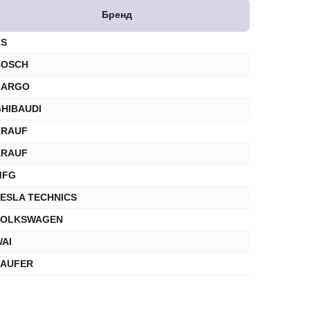
Бренд
AS
BOSCH
CARGO
HIBAUDI
KRAUF
KRAUF
MFG
ESLA TECHNICS
VOLKSWAGEN
AI
ZAUFER