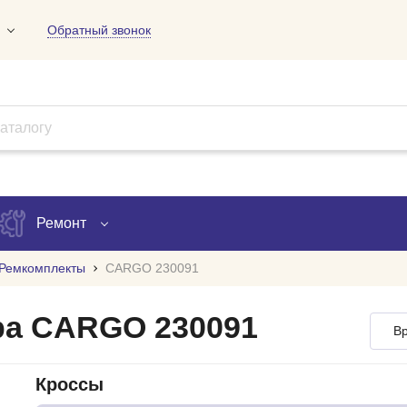
Обратный звонок
01
09
18
Ремонт
Ремкомплекты
CARGO 230091
Запись на ремонт
ра CARGO 230091
Вр
Проверка ремонта
ов
Кроссы