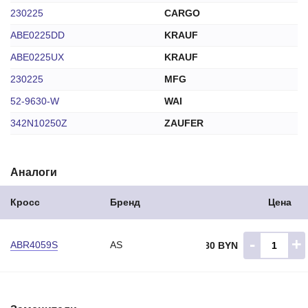
230225
CARGO
ABE0225DD
KRAUF
ABE0225UX
KRAUF
230225
MFG
52-9630-W
WAI
342N10250Z
ZAUFER
Аналоги
Кросс
Бренд
Цена
-
+
ABR4059S
AS
46.80 BYN