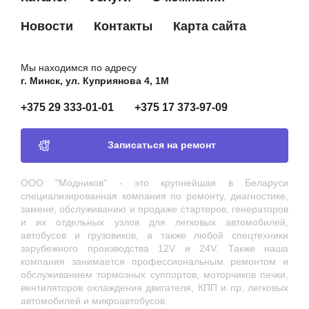
Новости
Контакты
Карта сайта
Мы находимся по адресу
г. Минск, ул. Куприянова 4, 1М
+375 29 333-01-01
+375 17 373-97-09
Записаться на ремонт
ООО "Модников" - это крупнейшая в Беларуси
специализированная компания по ремонту, диагностике,
замене, обслуживанию и продаже стартеров, генераторов
и их отдельных узлов для легковых автомобилей,
автобусов и грузовиков, а также любой спецтехники
зарубежного производства 12V и 24V. Также наша
компания занимается профессиональным ремонтом и
обслуживанием тормозных суппортов, моторчиков печки,
вентиляторов охлаждения двигателя, КПП и пр. легковых
автомобилей и микроавтобусов.