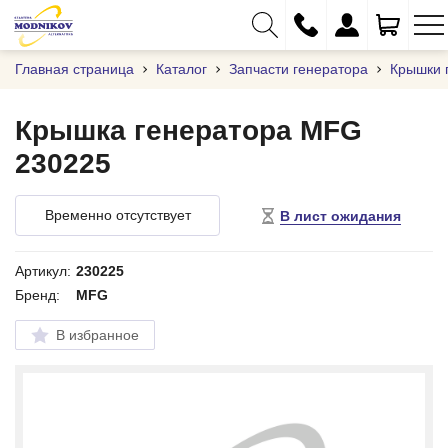
Главная страница
Каталог
Запчасти генератора
Крышки 
Крышка генератора MFG
230225
+375 (29) 333-01-01
+375 (17) 373-97-09
Временно отсутствует
В лист ожидания
+375 (29) 262-61-18
info@modnikov.com
Артикул:
230225
Бренд:
MFG
В избранное