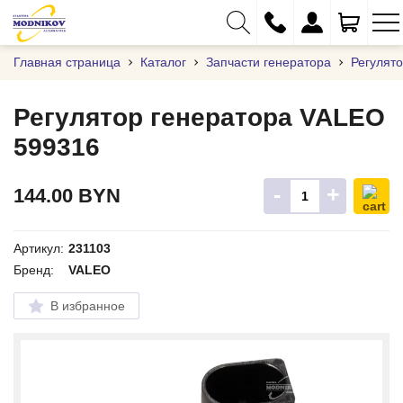
Главная страница
Каталог
Запчасти генератора
Регулят
Регулятор генератора VALEO
599316
+375 (29) 333-01-01
+375 (17) 373-97-09
-
+
144.00
BYN
+375 (29) 262-61-18
info@modnikov.com
Артикул:
231103
Бренд:
VALEO
В избранное