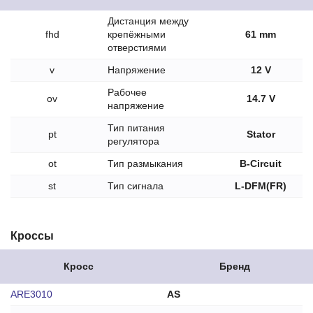
Дистанция между
fhd
крепёжными
61 mm
отверстиями
v
Напряжение
12 V
Рабочее
ov
14.7 V
напряжение
Тип питания
pt
Stator
регулятора
ot
Тип размыкания
B-Circuit
st
Тип сигнала
L-DFM(FR)
Кроссы
Кросс
Бренд
ARE3010
AS