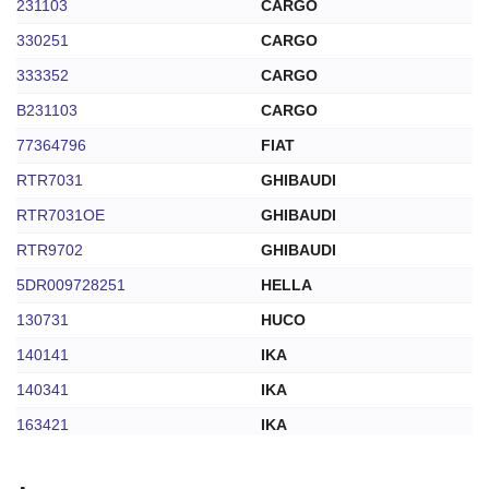
231103
CARGO
330251
CARGO
333352
CARGO
B231103
CARGO
77364796
FIAT
RTR7031
GHIBAUDI
RTR7031OE
GHIBAUDI
RTR9702
GHIBAUDI
5DR009728251
HELLA
130731
HUCO
140141
IKA
140341
IKA
163421
IKA
163581
IKA