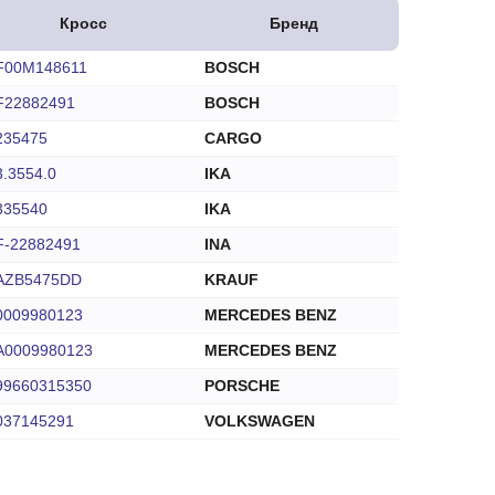
Кросс
Бренд
F00M148611
BOSCH
F22882491
BOSCH
235475
CARGO
3.3554.0
IKA
335540
IKA
F-22882491
INA
AZB5475DD
KRAUF
0009980123
MERCEDES BENZ
A0009980123
MERCEDES BENZ
99660315350
PORSCHE
037145291
VOLKSWAGEN