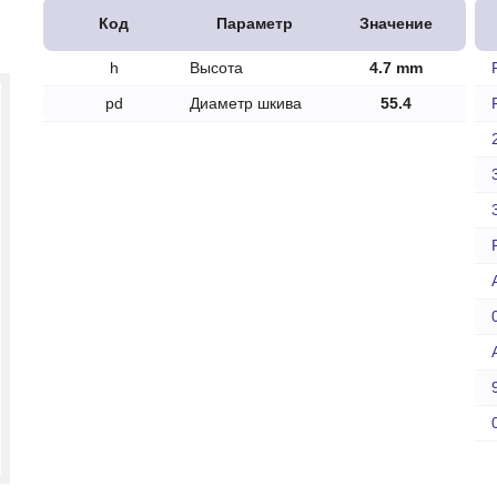
печки
Код
Параметр
Значение
h
Высота
4.7 mm
pd
Диаметр шкива
55.4
ов
атора
ера