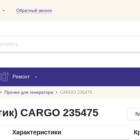
Обратный звонок
01
09
18
Ремонт
Прочее для генератора
CARGO 235475
Запись на ремонт
тик) CARGO 235475
Вр
Проверка ремонта
ов
Характеристики
К