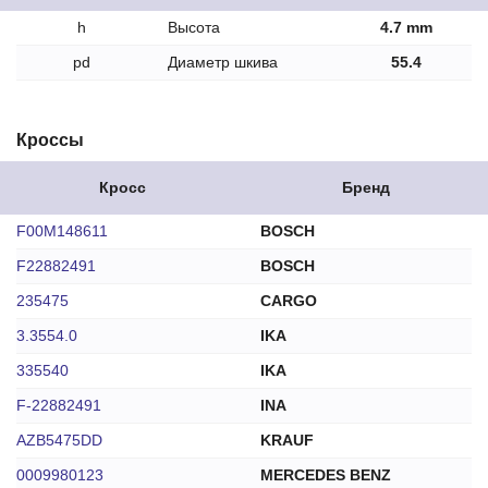
h
Высота
4.7 mm
pd
Диаметр шкива
55.4
Кроссы
Кросс
Бренд
F00M148611
BOSCH
F22882491
BOSCH
235475
CARGO
3.3554.0
IKA
335540
IKA
F-22882491
INA
AZB5475DD
KRAUF
0009980123
MERCEDES BENZ