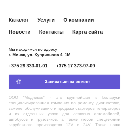
Каталог
Услуги
О компании
Новости
Контакты
Карта сайта
Мы находимся по адресу
г. Минск, ул. Куприянова 4, 1М
+375 29 333-01-01
+375 17 373-97-09
Записаться на ремонт
ООО "Модников" - это крупнейшая в Беларуси
специализированная компания по ремонту, диагностике,
замене, обслуживанию и продаже стартеров, генераторов
и их отдельных узлов для легковых автомобилей,
автобусов и грузовиков, а также любой спецтехники
зарубежного производства 12V и 24V. Также наша