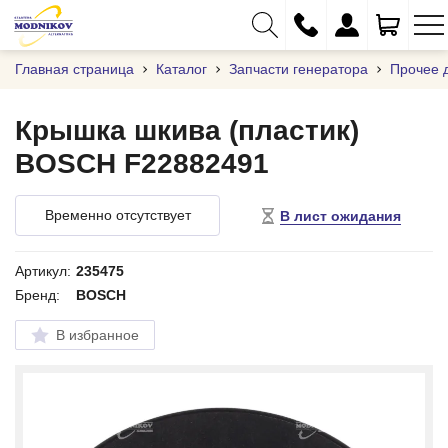
Главная страница
Каталог
Запчасти генератора
Прочее 
Крышка шкива (пластик)
BOSCH F22882491
+375 (29) 333-01-01
+375 (17) 373-97-09
Временно отсутствует
В лист ожидания
+375 (29) 262-61-18
info@modnikov.com
Артикул:
235475
Бренд:
BOSCH
В избранное