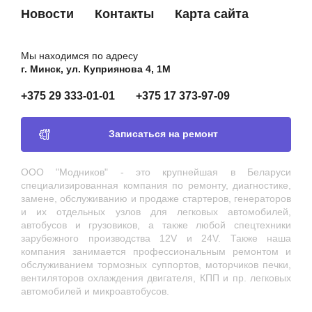
Новости
Контакты
Карта сайта
Мы находимся по адресу
г. Минск, ул. Куприянова 4, 1М
+375 29 333-01-01
+375 17 373-97-09
Записаться на ремонт
ООО "Модников" - это крупнейшая в Беларуси
специализированная компания по ремонту, диагностике,
замене, обслуживанию и продаже стартеров, генераторов
и их отдельных узлов для легковых автомобилей,
автобусов и грузовиков, а также любой спецтехники
зарубежного производства 12V и 24V. Также наша
компания занимается профессиональным ремонтом и
обслуживанием тормозных суппортов, моторчиков печки,
вентиляторов охлаждения двигателя, КПП и пр. легковых
автомобилей и микроавтобусов.