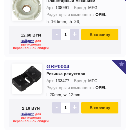
Планетарный механизм
Арт:
138991
Бренд:
MFG
Редукторы и компоненты
OPEL
h: 16.5mm;
th: 36;
-
+
В корзину
12.60 BYN
Войдите
для
вычисления
персональной скидки
GRP0004
Резинка редуктора
Арт:
133477
Бренд:
MFG
Редукторы и компоненты
OPEL
l: 20mm;
w: 12mm;
-
+
В корзину
2.16 BYN
Войдите
для
вычисления
персональной скидки