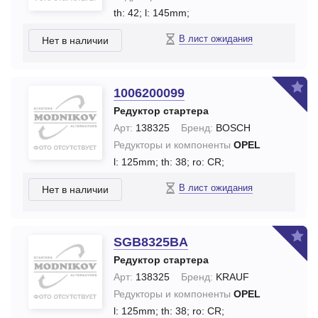
th: 42;
l: 145mm;
В лист ожидания
Нет в наличии
1006200099
Редуктор стартера
Арт:
138325
Бренд:
BOSCH
Редукторы и компоненты
OPEL
l: 125mm;
th: 38;
ro: CR;
В лист ожидания
Нет в наличии
SGB8325BA
Редуктор стартера
Арт:
138325
Бренд:
KRAUF
Редукторы и компоненты
OPEL
l: 125mm;
th: 38;
ro: CR;