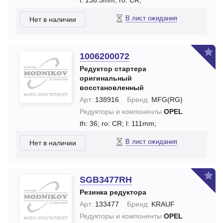
l: 136.5mm;
ro: CR;
В лист ожидания
Нет в наличии
1006200072
Редуктор стартера
оригинальный
восстановленный
Арт:
138916
Бренд:
MFG(RG)
Редукторы и компоненты
OPEL
th: 36;
ro: CR;
l: 111mm;
В лист ожидания
Нет в наличии
SGB3477RH
Резинка редуктора
Арт:
133477
Бренд:
KRAUF
Редукторы и компоненты
OPEL