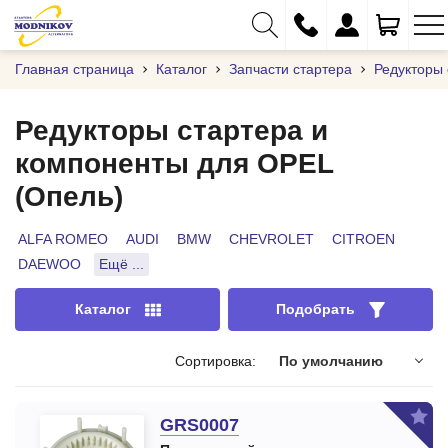
Главная страница
Каталог
Запчасти стартера
Редукторы 
Редукторы стартера и
компоненты для OPEL
+375 (29) 333-01-01
(Опель)
+375 (17) 373-97-09
+375 (29) 262-61-18
ALFA ROMEO
AUDI
BMW
CHEVROLET
CITROEN
DAEWOO
Ещё ...
info@modnikov.com
Каталог
Подобрать
Сортировка:
По умолчанию
GRS0007