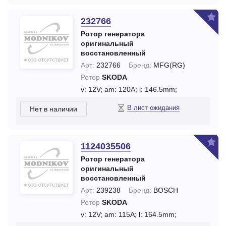
232766
Ротор генератора
оригинальный
восстановленный
Арт:
232766
Бренд:
MFG(RG)
Ротор
SKODA
v: 12V;
am: 120A;
l: 146.5mm;
В лист ожидания
Нет в наличии
1124035506
Ротор генератора
оригинальный
восстановленный
Арт:
239238
Бренд:
BOSCH
Ротор
SKODA
v: 12V;
am: 115A;
l: 164.5mm;