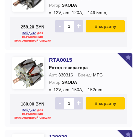
Ротор
SKODA
v: 12V;
am: 120A;
l: 146.5mm;
-
+
В корзину
259.20 BYN
Войдите
для
вычисления
персональной скидки
RTA0015
Ротор генератора
Арт:
330316
Бренд:
MFG
Ротор
SKODA
v: 12V;
am: 150A;
l: 152mm;
-
+
В корзину
180.00 BYN
Войдите
для
вычисления
персональной скидки