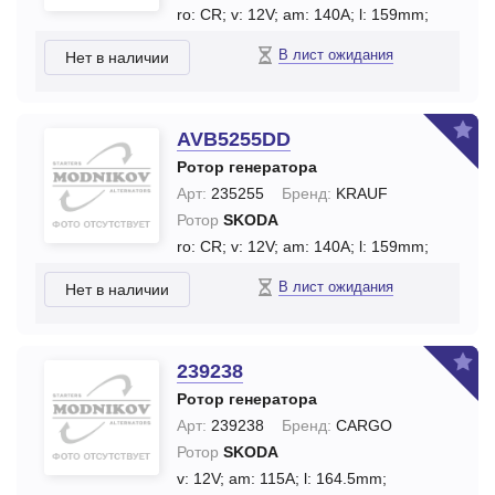
ro: CR;
v: 12V;
am: 140A;
l: 159mm;
В лист ожидания
Нет в наличии
AVB5255DD
Ротор генератора
Арт:
235255
Бренд:
KRAUF
Ротор
SKODA
ro: CR;
v: 12V;
am: 140A;
l: 159mm;
В лист ожидания
Нет в наличии
239238
Ротор генератора
Арт:
239238
Бренд:
CARGO
Ротор
SKODA
v: 12V;
am: 115A;
l: 164.5mm;