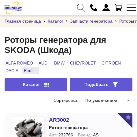
Главная страница
Каталог
Запчасти генератора
Роторы 
Роторы генератора для
SKODA (Шкода)
+375 (29) 333-01-01
+375 (17) 373-97-09
ALFA ROMEO
AUDI
BMW
CHEVROLET
CITROEN
DACIA
Ещё ...
+375 (29) 262-61-18
info@modnikov.com
Каталог
Подобрать
Сортировка:
По умолчанию
AR3002
Ротор генератора
Арт:
232766
Бренд:
AS