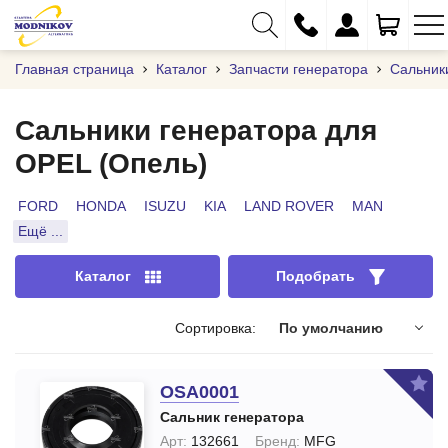
Главная страница
Каталог
Запчасти генератора
Сальник
Сальники генератора для
OPEL (Опель)
+375 (29) 333-01-01
+375 (17) 373-97-09
FORD
HONDA
ISUZU
KIA
LAND ROVER
MAN
Ещё ...
+375 (29) 262-61-18
info@modnikov.com
Каталог
Подобрать
Сортировка:
По умолчанию
OSA0001
Сальник генератора
Арт:
132661
Бренд:
MFG