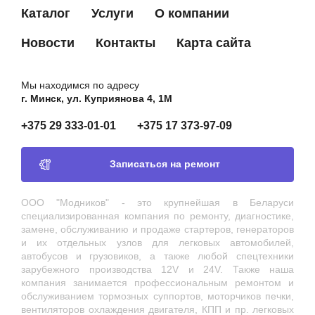
Каталог
Услуги
О компании
Новости
Контакты
Карта сайта
Мы находимся по адресу
г. Минск, ул. Куприянова 4, 1М
+375 29 333-01-01
+375 17 373-97-09
Записаться на ремонт
ООО "Модников" - это крупнейшая в Беларуси
специализированная компания по ремонту, диагностике,
замене, обслуживанию и продаже стартеров, генераторов
и их отдельных узлов для легковых автомобилей,
автобусов и грузовиков, а также любой спецтехники
зарубежного производства 12V и 24V. Также наша
компания занимается профессиональным ремонтом и
обслуживанием тормозных суппортов, моторчиков печки,
вентиляторов охлаждения двигателя, КПП и пр. легковых