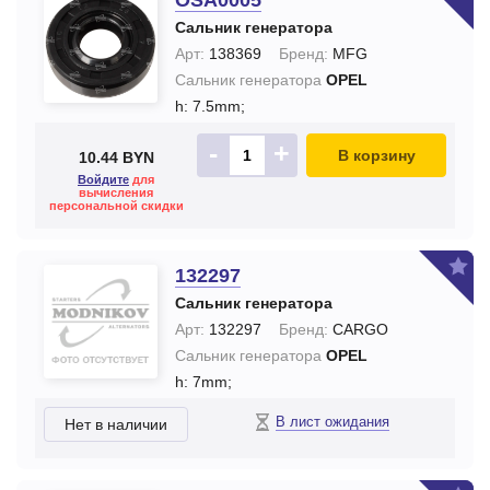
OSA0005
Сальник генератора
Арт:
138369
Бренд:
MFG
Сальник генератора
OPEL
h: 7.5mm;
-
+
В корзину
10.44 BYN
Войдите
для
вычисления
персональной скидки
132297
Сальник генератора
Арт:
132297
Бренд:
CARGO
Сальник генератора
OPEL
h: 7mm;
В лист ожидания
Нет в наличии