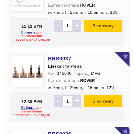
Щетка стартера
ROVER
w: 7mm;
h: 25mm;
l: 15.5mm;
v: 12V;
-
+
В корзину
15.12 BYN
Войдите
для
вычисления
персональной скидки
BRS0037
Щетки стартера
Арт:
142040
Бренд:
MFG
Щетка стартера
ROVER
w: 7mm;
h: 20mm;
l: 16mm;
v: 12V;
-
+
В корзину
12.60 BYN
Войдите
для
вычисления
персональной скидки