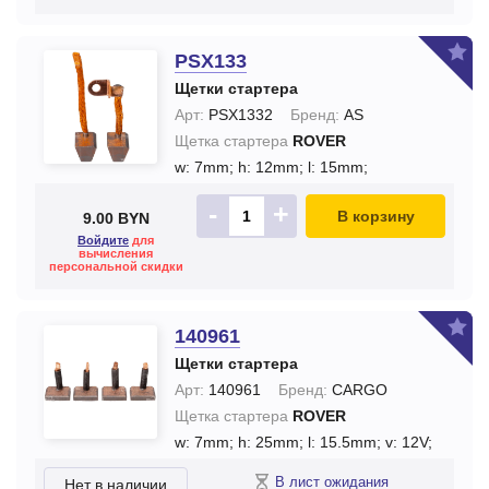
PSX133
Щетки стартера
Арт:
PSX1332
Бренд:
AS
Щетка стартера
ROVER
w: 7mm;
h: 12mm;
l: 15mm;
-
+
В корзину
9.00 BYN
Войдите
для
вычисления
персональной скидки
140961
Щетки стартера
Арт:
140961
Бренд:
CARGO
Щетка стартера
ROVER
w: 7mm;
h: 25mm;
l: 15.5mm;
v: 12V;
В лист ожидания
Нет в наличии