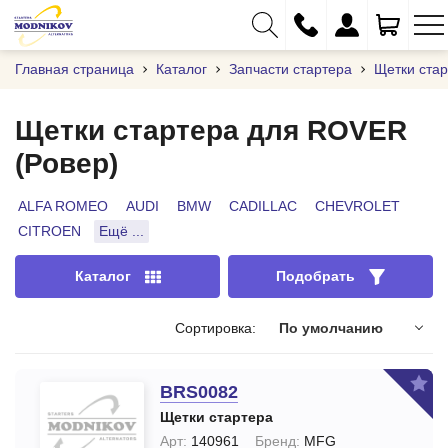
Главная страница
Каталог
Запчасти стартера
Щетки ста
Щетки стартера для ROVER
(Ровер)
+375 (29) 333-01-01
+375 (17) 373-97-09
ALFA ROMEO
AUDI
BMW
CADILLAC
CHEVROLET
CITROEN
Ещё ...
+375 (29) 262-61-18
info@modnikov.com
Каталог
Подобрать
Сортировка:
По умолчанию
BRS0082
Щетки стартера
Арт:
140961
Бренд:
MFG