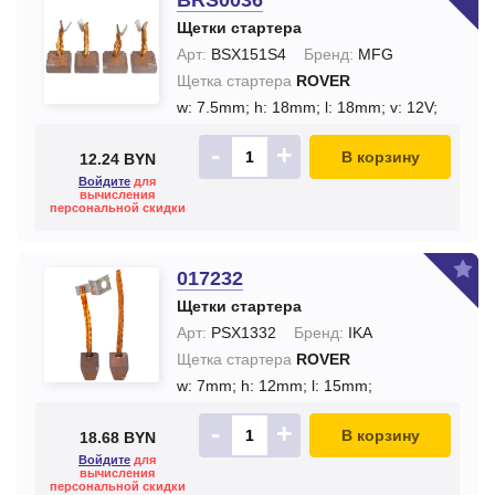
BRS0036
Щетки стартера
Арт:
BSX151S4
Бренд:
MFG
Щетка стартера
ROVER
w: 7.5mm;
h: 18mm;
l: 18mm;
v: 12V;
-
+
В корзину
12.24 BYN
Войдите
для
вычисления
персональной скидки
017232
Щетки стартера
Арт:
PSX1332
Бренд:
IKA
Щетка стартера
ROVER
w: 7mm;
h: 12mm;
l: 15mm;
-
+
В корзину
18.68 BYN
Войдите
для
вычисления
персональной скидки