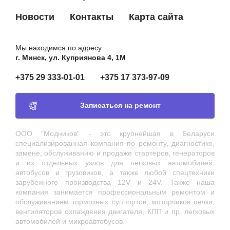
Новости
Контакты
Карта сайта
Мы находимся по адресу
г. Минск, ул. Куприянова 4, 1М
+375 29 333-01-01
+375 17 373-97-09
Записаться на ремонт
ООО "Модников" - это крупнейшая в Беларуси
специализированная компания по ремонту, диагностике,
замене, обслуживанию и продаже стартеров, генераторов
и их отдельных узлов для легковых автомобилей,
автобусов и грузовиков, а также любой спецтехники
зарубежного производства 12V и 24V. Также наша
компания занимается профессиональным ремонтом и
обслуживанием тормозных суппортов, моторчиков печки,
вентиляторов охлаждения двигателя, КПП и пр. легковых
автомобилей и микроавтобусов.