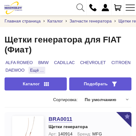
Главная страница
Каталог
Запчасти генератора
Щетки г
Щетки генератора для FIAT
(Фиат)
+375 (29) 333-01-01
+375 (17) 373-97-09
ALFA ROMEO
BMW
CADILLAC
CHEVROLET
CITROEN
DAEWOO
Ещё ...
+375 (29) 262-61-18
info@modnikov.com
Каталог
Подобрать
Сортировка:
По умолчанию
BRA0011
Щетки генератора
Арт:
140914
Бренд:
MFG