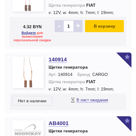
Щетка генератора
FIAT
v: 12V;
w: 4mm;
h: 7mm;
l: 19mm;
-
+
В корзину
4.32 BYN
Войдите
для
вычисления
персональной скидки
140914
Щетки генератора
Арт:
140914
Бренд:
CARGO
Щетка генератора
FIAT
v: 12V;
w: 4mm;
h: 7mm;
l: 19mm;
В лист ожидания
Нет в наличии
AB4001
Щетки генератора