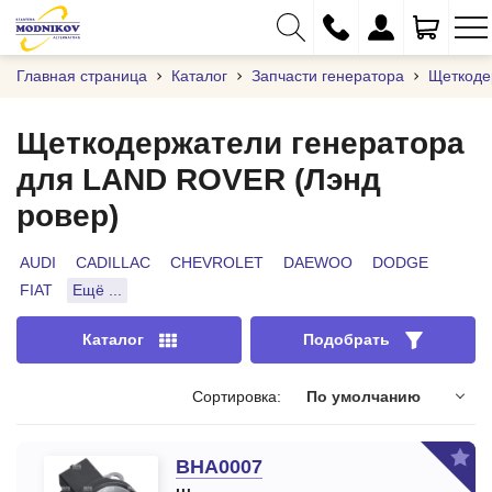
Главная страница
Каталог
Запчасти генератора
Щеткоде
Щеткодержатели генератора
для LAND ROVER (Лэнд
+375 (29) 333-01-01
ровер)
+375 (17) 373-97-09
+375 (29) 262-61-18
AUDI
CADILLAC
CHEVROLET
DAEWOO
DODGE
FIAT
Ещё ...
info@modnikov.com
Каталог
Подобрать
Сортировка:
По умолчанию
BHA0007