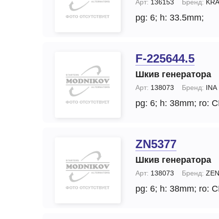
Арт:
136153
Бренд:
KRA
pg: 6;
h: 33.5mm;
F-225644.5
Шкив генератора
Арт:
138073
Бренд:
INA
pg: 6;
h: 38mm;
ro: C
ZN5377
Шкив генератора
Арт:
138073
Бренд:
ZE
pg: 6;
h: 38mm;
ro: C