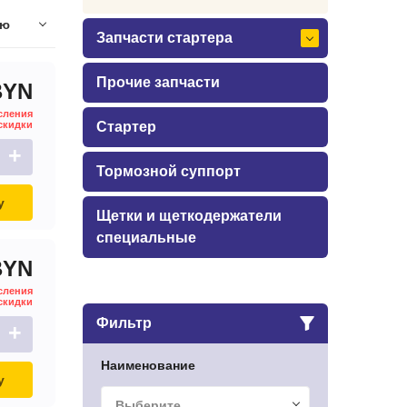
ию
Запчасти стартера
Прочие запчасти
BYN
сления
скидки
Стартер
+
Тормозной суппорт
у
Щетки и щеткодержатели
специальные
BYN
сления
скидки
Фильтр
+
Наименование
у
Выберите...