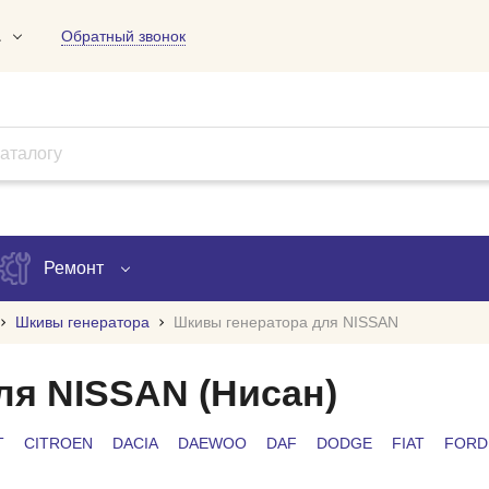
1
Обратный звонок
01
09
18
Ремонт
Шкивы генератора
Шкивы генератора для NISSAN
Запись на ремонт
ля NISSAN (Нисан)
Проверка ремонта
T
CITROEN
DACIA
DAEWOO
DAF
DODGE
FIAT
FORD
ов