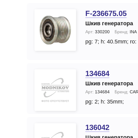
F-236675.05
Шкив генератора
Арт:
330200
Бренд:
INA
pg: 7;
h: 40.5mm;
ro:
134684
Шкив генератора
Арт:
134684
Бренд:
CA
pg: 2;
h: 35mm;
136042
Шкив генератора