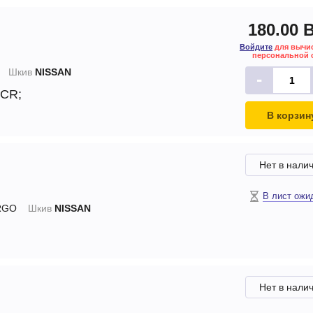
180.00 
Войдите
для вычи
персональной 
Шкив
NISSAN
-
 CR;
В корзин
Нет в нали
В лист ожи
RGO
Шкив
NISSAN
Нет в нали