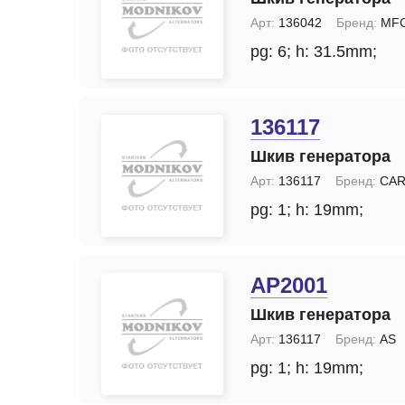
Арт:
136042
Бренд:
MF
pg: 6;
h: 31.5mm;
136117
Шкив генератора
Арт:
136117
Бренд:
CA
pg: 1;
h: 19mm;
AP2001
Шкив генератора
Арт:
136117
Бренд:
AS
pg: 1;
h: 19mm;