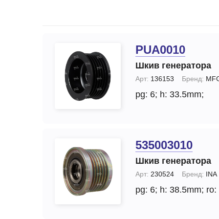
Запчасти стартера
Ремонт моторчика 
(отопителя)
Прочие запчасти
Ремонт суппортов
Стартеры
PUA0010
Замена стартера
Тормозные суппорты
Шкив генератора
Замена генератор
Щетки и
Арт:
136153
Бренд:
MF
щеткодержатели
Диагностика генер
pg: 6;
h: 33.5mm;
специальные
Диагностика старт
535003010
Шкив генератора
Арт:
230524
Бренд:
INA
pg: 6;
h: 38.5mm;
ro: