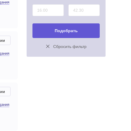
дания
Подобрать
чии
Сбросить фильтр
дания
чии
дания