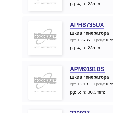
pg: 4;
h: 23mm;
APH8735UX
Шкив генератора
Арт:
138735
Бренд:
KRA
pg: 4;
h: 23mm;
APM9191BS
Шкив генератора
Арт:
139191
Бренд:
KRA
pg: 6;
h: 30.3mm;