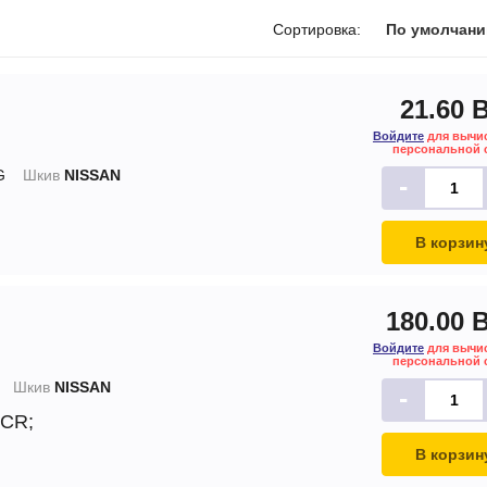
печки
Сортировка:
По умолчан
21.60 
Войдите
для вычи
ов
персональной 
G
Шкив
NISSAN
-
атора
ера
В корзин
180.00 
Войдите
для вычи
персональной 
Шкив
NISSAN
-
 CR;
В корзин