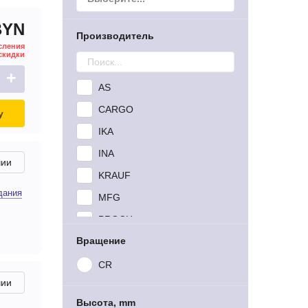
BYN
Производитель
сления
скидки
+
AS
CARGO
у
IKA
INA
чии
KRAUF
дания
MFG
PROCH
Вращение
UTM
VALEO
CR
чии
WAI
Высота, mm
ZEN