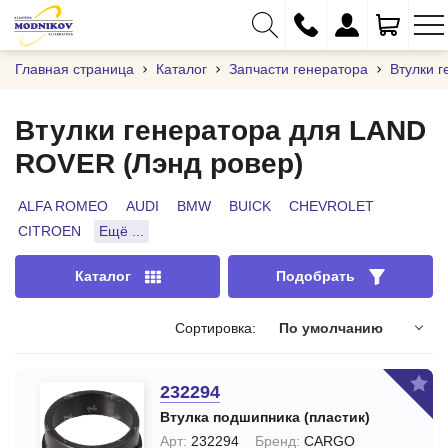
Главная страница
Каталог
Запчасти генератора
Втулки г
Втулки генератора для LAND
ROVER (Лэнд ровер)
+375 (29) 333-01-01
+375 (17) 373-97-09
ALFA ROMEO
AUDI
BMW
BUICK
CHEVROLET
CITROEN
Ещё ...
+375 (29) 262-61-18
info@modnikov.com
Каталог
Подобрать
Сортировка:
По умолчанию
232294
Втулка подшипника (пластик)
Арт:
232294
Бренд:
CARGO