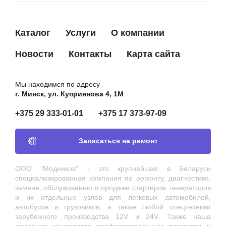
Каталог
Услуги
О компании
Новости
Контакты
Карта сайта
Мы находимся по адресу
г. Минск, ул. Куприянова 4, 1М
+375 29 333-01-01
+375 17 373-97-09
Записаться на ремонт
ООО "Модников" - это крупнейшая в Беларуси
специализированная компания по ремонту, диагностике,
замене, обслуживанию и продаже стартеров, генераторов
и их отдельных узлов для легковых автомобилей,
автобусов и грузовиков, а также любой спецтехники
зарубежного производства 12V и 24V. Также наша