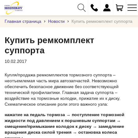
Главная страница
Новости
Купить ремкомплект суппорта
Купить ремкомплект
суппорта
+375 (29) 333-01-01
10.02.2017
+375 (17) 373-97-09
+375 (29) 262-61-18
Купля/продажа ремкомплектов тормозного суппорта –
неотъемлемая часть мира автозапчастей. Невозможно
info@modnikov.com
обеспечить безопасное движение без соответствующей
технической профилактики. Главная задача суппорта –
воздействие на тормозные колодки, прижатие их к диску.
Схематическое описание роли этого важного узла:
нажатие на педаль тормоза → поступление тормозной
жидкости под давлением к поршневым суппортам →
смещение/примыкание колодок к диску → замедление
вращения диска силой трения → остановка колеса