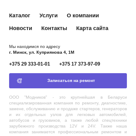
Каталог
Услуги
О компании
Новости
Контакты
Карта сайта
Мы находимся по адресу
г. Минск, ул. Куприянова 4, 1М
+375 29 333-01-01
+375 17 373-97-09
Записаться на ремонт
ООО "Модников" - это крупнейшая в Беларуси
специализированная компания по ремонту, диагностике,
замене, обслуживанию и продаже стартеров, генераторов
и их отдельных узлов для легковых автомобилей,
автобусов и грузовиков, а также любой спецтехники
зарубежного производства 12V и 24V. Также наша
компания занимается профессиональным ремонтом и