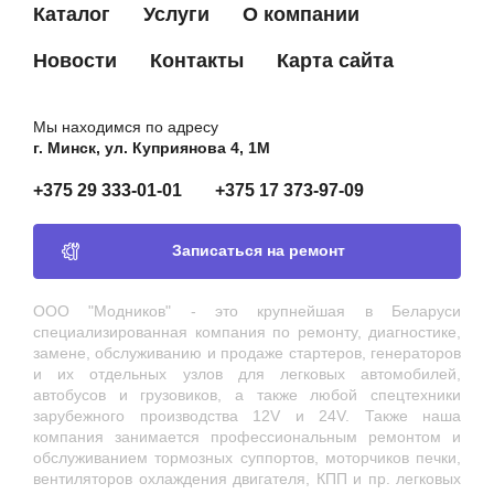
Каталог
Услуги
О компании
Новости
Контакты
Карта сайта
Мы находимся по адресу
г. Минск, ул. Куприянова 4, 1М
+375 29 333-01-01
+375 17 373-97-09
Записаться на ремонт
ООО "Модников" - это крупнейшая в Беларуси
специализированная компания по ремонту, диагностике,
замене, обслуживанию и продаже стартеров, генераторов
и их отдельных узлов для легковых автомобилей,
автобусов и грузовиков, а также любой спецтехники
зарубежного производства 12V и 24V. Также наша
компания занимается профессиональным ремонтом и
обслуживанием тормозных суппортов, моторчиков печки,
вентиляторов охлаждения двигателя, КПП и пр. легковых