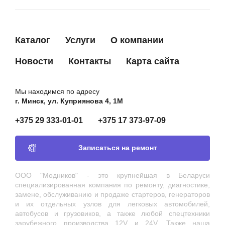
Каталог
Услуги
О компании
Новости
Контакты
Карта сайта
Мы находимся по адресу
г. Минск, ул. Куприянова 4, 1М
+375 29 333-01-01
+375 17 373-97-09
Записаться на ремонт
ООО "Модников" - это крупнейшая в Беларуси
специализированная компания по ремонту, диагностике,
замене, обслуживанию и продаже стартеров, генераторов
и их отдельных узлов для легковых автомобилей,
автобусов и грузовиков, а также любой спецтехники
зарубежного производства 12V и 24V. Также наша