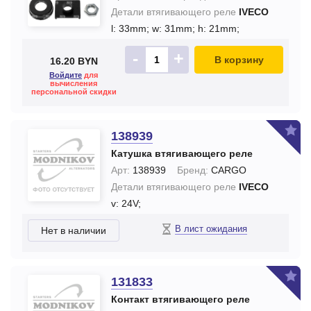
Детали втягивающего реле
IVECO
l: 33mm;
w: 31mm;
h: 21mm;
-
+
В корзину
16.20 BYN
Войдите
для
вычисления
персональной скидки
138939
Катушка втягивающего реле
Арт:
138939
Бренд:
CARGO
Детали втягивающего реле
IVECO
v: 24V;
В лист ожидания
Нет в наличии
131833
Контакт втягивающего реле