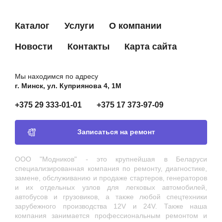
Каталог
Услуги
О компании
Новости
Контакты
Карта сайта
Мы находимся по адресу
г. Минск, ул. Куприянова 4, 1М
+375 29 333-01-01
+375 17 373-97-09
Записаться на ремонт
ООО "Модников" - это крупнейшая в Беларуси
специализированная компания по ремонту, диагностике,
замене, обслуживанию и продаже стартеров, генераторов
и их отдельных узлов для легковых автомобилей,
автобусов и грузовиков, а также любой спецтехники
зарубежного производства 12V и 24V. Также наша
компания занимается профессиональным ремонтом и