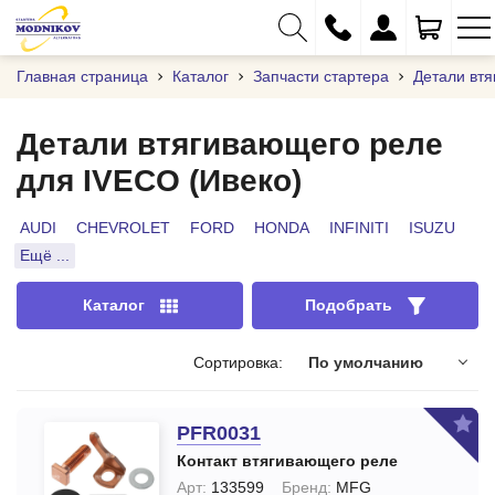
Главная страница
Каталог
Запчасти стартера
Детали вт
Детали втягивающего реле
для IVECO (Ивеко)
+375 (29) 333-01-01
+375 (17) 373-97-09
AUDI
CHEVROLET
FORD
HONDA
INFINITI
ISUZU
Ещё ...
+375 (29) 262-61-18
info@modnikov.com
Каталог
Подобрать
Сортировка:
По умолчанию
PFR0031
Контакт втягивающего реле
Арт:
133599
Бренд:
MFG