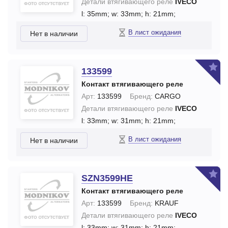
Детали втягивающего реле
IVECO
l: 35mm;
w: 33mm;
h: 21mm;
В лист ожидания
Нет в наличии
133599
Контакт втягивающего реле
Арт:
133599
Бренд:
CARGO
Детали втягивающего реле
IVECO
l: 33mm;
w: 31mm;
h: 21mm;
В лист ожидания
Нет в наличии
SZN3599HE
Контакт втягивающего реле
Арт:
133599
Бренд:
KRAUF
Детали втягивающего реле
IVECO
l: 33mm;
w: 31mm;
h: 21mm;