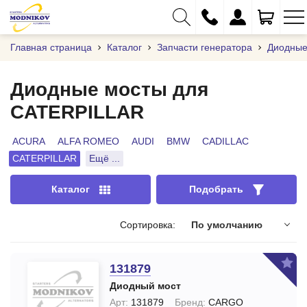
Главная страница
Каталог
Запчасти генератора
Диодные
Диодные мосты для
CATERPILLAR
+375 (29) 333-01-01
+375 (17) 373-97-09
ACURA
ALFA ROMEO
AUDI
BMW
CADILLAC
CATERPILLAR
Ещё ...
+375 (29) 262-61-18
info@modnikov.com
Каталог
Подобрать
Сортировка:
По умолчанию
131879
Диодный мост
Арт:
131879
Бренд:
CARGO