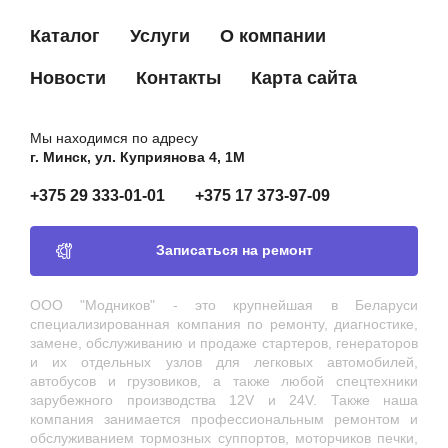
Каталог
Услуги
О компании
Новости
Контакты
Карта сайта
Мы находимся по адресу
г. Минск, ул. Куприянова 4, 1М
+375 29 333-01-01
+375 17 373-97-09
Записаться на ремонт
ООО "Модников" - это крупнейшая в Беларуси
специализированная компания по ремонту, диагностике,
замене, обслуживанию и продаже стартеров, генераторов
и их отдельных узлов для легковых автомобилей,
автобусов и грузовиков, а также любой спецтехники
зарубежного производства 12V и 24V. Также наша
компания занимается профессиональным ремонтом и
обслуживанием тормозных суппортов, моторчиков печки,