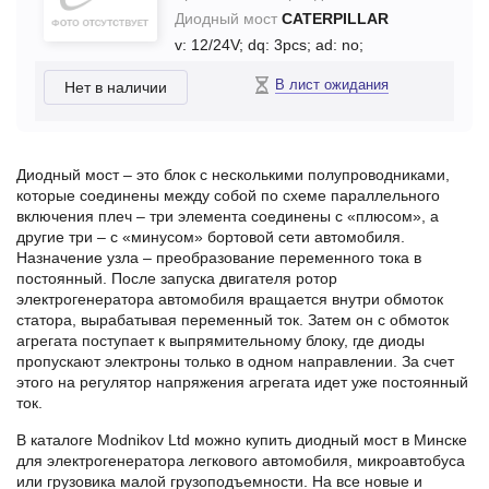
Диодный мост
CATERPILLAR
v: 12/24V;
dq: 3pcs;
ad: no;
В лист ожидания
Нет в наличии
Диодный мост – это блок с несколькими полупроводниками,
которые соединены между собой по схеме параллельного
включения плеч – три элемента соединены с «плюсом», а
другие три – с «минусом» бортовой сети автомобиля.
Назначение узла – преобразование переменного тока в
постоянный. После запуска двигателя ротор
электрогенератора автомобиля вращается внутри обмоток
статора, вырабатывая переменный ток. Затем он с обмоток
агрегата поступает к выпрямительному блоку, где диоды
пропускают электроны только в одном направлении. За счет
этого на регулятор напряжения агрегата идет уже постоянный
ток.
В каталоге Modnikov Ltd можно купить диодный мост в Минске
для электрогенератора легкового автомобиля, микроавтобуса
или грузовика малой грузоподъемности. На все новые и