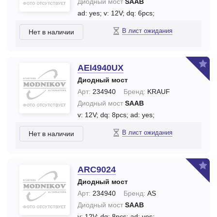
Диодный мост
SAAB
ad: yes;
v: 12V;
dq: 6pcs;
В лист ожидания
Нет в наличии
AEI4940UX
Диодный мост
Арт:
234940
Бренд:
KRAUF
Диодный мост
SAAB
v: 12V;
dq: 8pcs;
ad: yes;
В лист ожидания
Нет в наличии
ARC9024
Диодный мост
Арт:
234940
Бренд:
AS
Диодный мост
SAAB
v: 12V;
dq: 8pcs;
ad: yes;