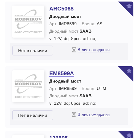
ARC5068
Диодный мост
Арт:
IMR8599
Бренд:
AS
Диодный мост
SAAB
v: 12V;
dq: 8pcs;
ad: no;
В лист ожидания
Нет в наличии
EM8599A
Диодный мост
Арт:
IMR8599
Бренд:
UTM
Диодный мост
SAAB
v: 12V;
dq: 8pcs;
ad: no;
В лист ожидания
Нет в наличии