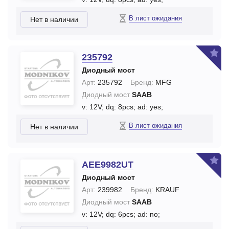
В лист ожидания
Нет в наличии
235792
Диодный мост
Арт:
235792
Бренд:
MFG
Диодный мост
SAAB
v: 12V;
dq: 8pcs;
ad: yes;
В лист ожидания
Нет в наличии
AEE9982UT
Диодный мост
Арт:
239982
Бренд:
KRAUF
Диодный мост
SAAB
v: 12V;
dq: 6pcs;
ad: no;