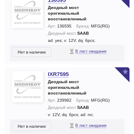
136595
Диодный мост
оригинальный
восстановленный
Арт:
136595
Бренд:
MFG(RG)
Диодный мост
SAAB
ad: yes;
v: 12V;
dq: 6pcs;
В лист ожидания
Нет в наличии
IXR7595
Диодный мост
оригинальный
восстановленный
Арт:
239982
Бренд:
MFG(RG)
Диодный мост
SAAB
v: 12V;
dq: 6pcs;
ad: no;
В лист ожидания
Нет в наличии