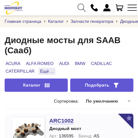
Главная страница
Каталог
Запчасти генератора
Диодные
Диодные мосты для SAAB
(Сааб)
+375 (29) 333-01-01
+375 (17) 373-97-09
ACURA
ALFA ROMEO
AUDI
BMW
CADILLAC
CATERPILLAR
Ещё ...
+375 (29) 262-61-18
info@modnikov.com
Каталог
Подобрать
Сортировка:
По умолчанию
ARC1002
Диодный мост
Арт:
136595
Бренд:
AS