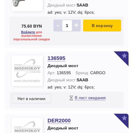
Диодный мост
SAAB
ad: yes;
v: 12V;
dq: 6pcs;
-
+
В корзину
75.60 BYN
Войдите
для
вычисления
персональной скидки
136595
Диодный мост
Арт:
136595
Бренд:
CARGO
Диодный мост
SAAB
ad: yes;
v: 12V;
dq: 6pcs;
В лист ожидания
Нет в наличии
DER2000
Диодный мост