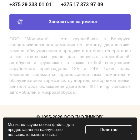
+375 29 333-01-01
+375 17 373-97-09
Записаться на ремонт
ООО "Модников" - это крупнейшая в Беларуси
специализированная компания по ремонту, диагностике,
замене, обслуживанию и продаже стартеров, генераторов
и их отдельных узлов для легковых автомобилей,
автобусов и грузовиков, а также любой спецтехники
зарубежного производства 12V и 24V. Также наша
компания занимается профессиональным ремонтом и
обслуживанием тормозных суппортов, моторчиков печки,
вентиляторов охлаждения двигателя, КПП и пр. легковых
автомобилей и микроавтобусов.
© 1995-2026 ООО "МОДНИКОВ"
Мы используем cookie-файлы для
Продвижение сайта
ZmitroC.by
предоставления наилучшего
Понятно
пользовательского опыта