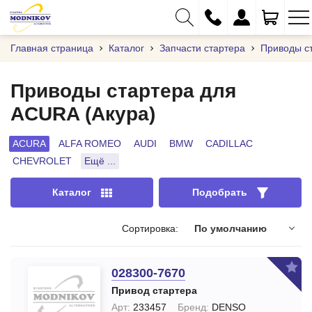
Главная страница
Каталог
Запчасти стартера
Приводы с
Приводы стартера для
ACURA (Акура)
+375 (29) 333-01-01
+375 (17) 373-97-09
ACURA
ALFA ROMEO
AUDI
BMW
CADILLAC
CHEVROLET
Ещё ...
+375 (29) 262-61-18
info@modnikov.com
Каталог
Подобрать
Сортировка:
По умолчанию
028300-7670
Привод стартера
Арт:
233457
Бренд:
DENSO