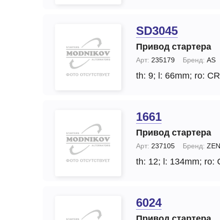
SD3045
Привод стартера
Арт:
235179
Бренд:
AS
th: 9;
l: 66mm;
ro: CR
1661
Привод стартера
Арт:
237105
Бренд:
ZE
th: 12;
l: 134mm;
ro:
6024
Привод стартера