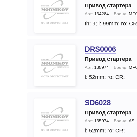
Привод стартера
Арт:
134284
Бренд:
MF
th: 9;
l: 99mm;
ro: CR
DRS0006
Привод стартера
Арт:
135974
Бренд:
MF
l: 52mm;
ro: CR;
SD6028
Привод стартера
Арт:
135974
Бренд:
AS
l: 52mm;
ro: CR;