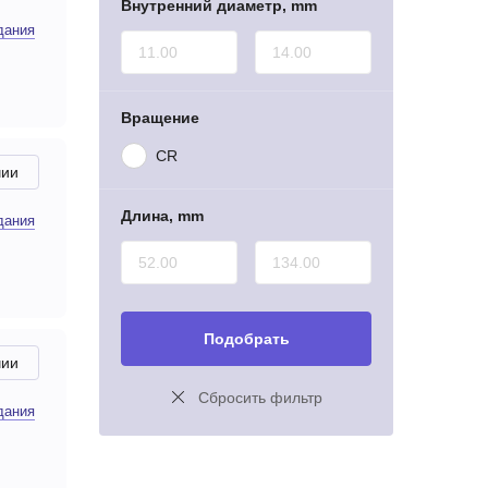
Внутренний диаметр, mm
дания
Вращение
CR
чии
Длина, mm
дания
Подобрать
чии
Сбросить фильтр
дания