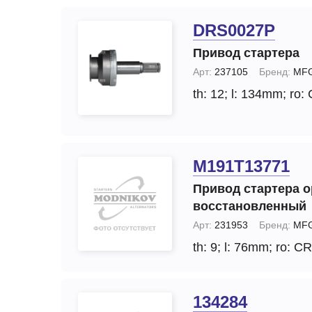
DRS0027P
Привод стартера
Арт:
237105
Бренд:
MF
th: 12;
l: 134mm;
ro:
M191T13771
Привод стартера 
восстановленный
Арт:
231953
Бренд:
MFG
th: 9;
l: 76mm;
ro: CR
134284