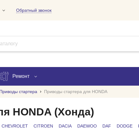
Обратный звонок
01
09
18
Ремонт
Приводы стартера
Приводы стартера для HONDA
Запись на ремонт
ля HONDA (Хонда)
Проверка ремонта
CHEVROLET
CITROEN
DACIA
DAEWOO
DAF
DODGE
ов