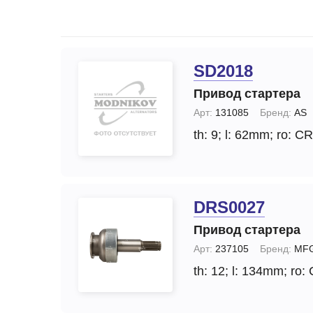
Запчасти стартера
Ремонт моторчика 
(отопителя)
Прочие запчасти
Ремонт суппортов
Стартеры
SD2018
Замена стартера
Тормозные суппорты
Привод стартера
Замена генератор
Щетки и
Арт:
131085
Бренд:
AS
щеткодержатели
Диагностика генер
th: 9;
l: 62mm;
ro: CR
специальные
Диагностика старт
DRS0027
Привод стартера
Арт:
237105
Бренд:
MF
th: 12;
l: 134mm;
ro: