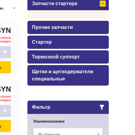
Запчасти стартера
ию
Прочие запчасти
BYN
сления
скидки
Стартер
+
Тормозной суппорт
у
Щетки и щеткодержатели
специальные
BYN
сления
скидки
Фильтр
+
Наименование
у
Выберите...