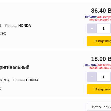
86.40 
Войдите
для вычи
персональной 
G
Привод
HONDA
-
 CR;
В корзин
18.00 
Войдите
для вычи
оригинальный
персональной 
-
(RG)
Привод
HONDA
;
В корзин
Нет в нали