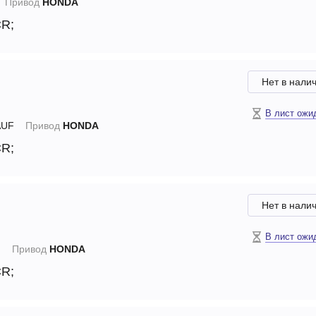
Привод
HONDA
CR;
Нет в нали
В лист ожи
UF
Привод
HONDA
CR;
Нет в нали
В лист ожи
N
Привод
HONDA
CR;