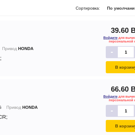
печки
Сортировка:
По умолчан
39.60 
Войдите
для вычи
ов
персональной 
Привод
HONDA
-
атора
;
ера
В корзин
66.60 
Войдите
для вычи
персональной 
G
Привод
HONDA
-
 CR;
В корзин