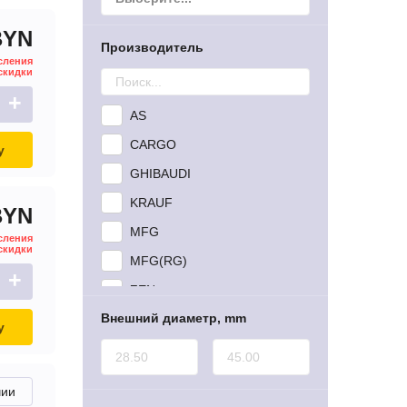
BYN
Производитель
сления
скидки
+
AS
CARGO
у
GHIBAUDI
KRAUF
BYN
MFG
сления
скидки
MFG(RG)
+
ZEN
Внешний диаметр, mm
у
чии