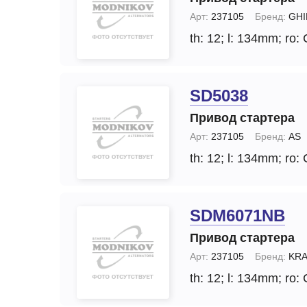
Арт:
237105
Бренд:
GHI
th: 12;
l: 134mm;
ro:
SD5038
Привод стартера
Арт:
237105
Бренд:
AS
th: 12;
l: 134mm;
ro:
SDM6071NB
Привод стартера
Арт:
237105
Бренд:
KRA
th: 12;
l: 134mm;
ro: