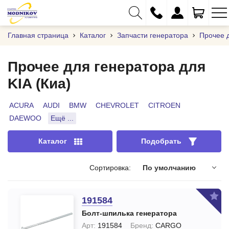
Главная страница
Каталог
Запчасти генератора
Прочее 
Прочее для генератора для
KIA (Киа)
+375 (29) 333-01-01
+375 (17) 373-97-09
ACURA
AUDI
BMW
CHEVROLET
CITROEN
DAEWOO
Ещё ...
+375 (29) 262-61-18
info@modnikov.com
Каталог
Подобрать
Сортировка:
По умолчанию
191584
Болт-шпилька генератора
Арт:
191584
Бренд:
CARGO