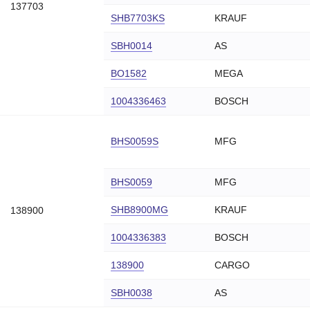
137703
1004336942
BOSCH
SHB7703KS
KRAUF
1004336947
BOSCH
SBH0014
AS
1004336955
BOSCH
BO1582
MEGA
1004336959
BOSCH
1004336463
BOSCH
1004336962
BOSCH
1004336981
BOSCH
BHS0059S
MFG
23
1004336984
BOSCH
1004336997
BOSCH
BHS0059
MFG
1004336999
BOSCH
SHB8900MG
KRAUF
138900
134660
BOSCH
2004336234
BOSCH
1004336383
BOSCH
2004336237
BOSCH
138900
CARGO
2004336238
BOSCH
SBH0038
AS
2004336239
BOSCH