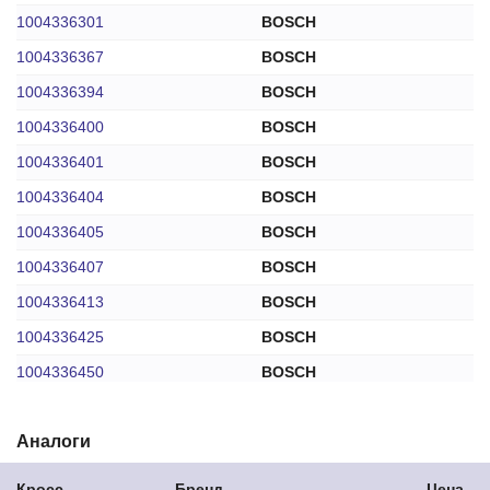
1004336301
BOSCH
1004336367
BOSCH
1004336394
BOSCH
1004336400
BOSCH
1004336401
BOSCH
1004336404
BOSCH
1004336405
BOSCH
1004336407
BOSCH
1004336413
BOSCH
1004336425
BOSCH
1004336450
BOSCH
1004336458
BOSCH
Аналоги
1004336461
BOSCH
1004336720
BOSCH
Кросс
Бренд
Цена