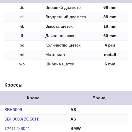
do
Внешний диаметр
66 mm
di
Внутренний диаметр
38 mm
hb
Высота щеток
18 mm
ll
Длина поводка
60 mm
bq
Количество щеток
4 pcs
mt
Материал
metall
wb
Ширина щеток
6 mm
Кроссы
Кросс
Бренд
SBH0009
AS
SBH0009(BOSCH)
AS
12411726041
BMW