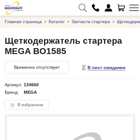
Главная страница
Каталог
Запчасти стартера
Щеткодерж
Щеткодержатель стартера
MEGA BO1585
+375 (29) 333-01-01
+375 (17) 373-97-09
Временно отсутствует
В лист ожидания
+375 (29) 262-61-18
info@modnikov.com
Артикул:
134660
Бренд:
MEGA
В избранное