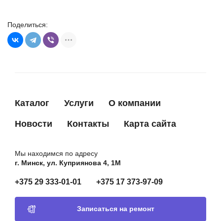
2004336244
BOSCH
Поделиться:
134660
CARGO
333291
CARGO
333641
CARGO
335495
CARGO
5825A4
CITROEN
Каталог
Услуги
О компании
95623202
CITROEN
9940747
FIAT
Новости
Контакты
Карта сайта
9945959
FIAT
9950468
FIAT
Мы находимся по адресу
г. Минск, ул. Куприянова 4, 1М
99504680
FIAT
+375 29 333-01-01
+375 17 373-97-09
6147939
FORD
84AB11061AB
FORD
Записаться на ремонт
6203017
GENERAL MOTORS