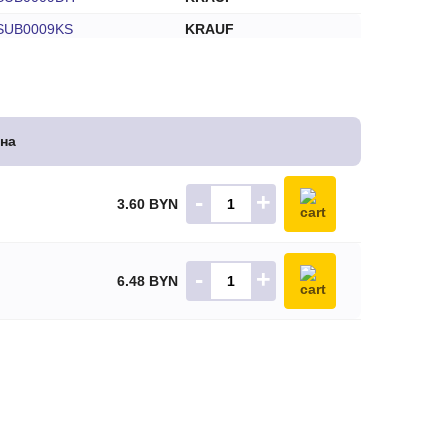
SUB0009KS
KRAUF
BUS0033
MFG
TT41028
TT
BUH6317
WOODAUTO
на
6291402
WPS
343N10052Z
ZAUFER
-
+
3.60 BYN
-
+
6.48 BYN