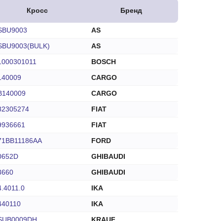
Кросс
Бренд
SBU9003
AS
SBU9003(BULK)
AS
1000301011
BOSCH
140009
CARGO
B140009
CARGO
82305274
FIAT
9936661
FIAT
71BB11186AA
FORD
0652D
GHIBAUDI
3660
GHIBAUDI
4.4011.0
IKA
440110
IKA
SUB0009DH
KRAUF