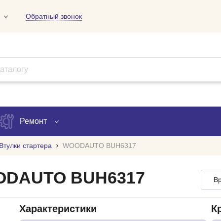
Обратный звонок
01
09
18
Ремонт
Втулки стартера
WOODAUTO BUH6317
Запись на ремонт
OODAUTO BUH6317
Вр
Проверка ремонта
ов
Характеристики
К