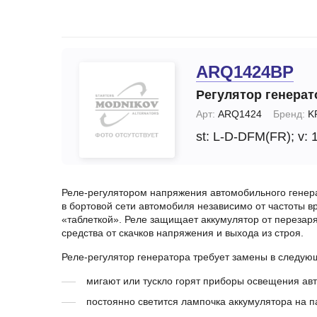
Запчасти стартера
Ремонт моторчика 
(отопителя)
Прочие запчасти
Ремонт суппортов
Стартеры
ARQ1424BP
Замена стартера
Тормозные суппорты
Регулятор генерат
Замена генератор
Щетки и
Арт:
ARQ1424
Бренд:
K
щеткодержатели
Диагностика генер
st: L-D-DFM(FR);
v: 
специальные
Диагностика старт
Реле-регулятором напряжения автомобильного генер
в бортовой сети автомобиля независимо от частоты в
«таблеткой». Реле защищает аккумулятор от перезар
средства от скачков напряжения и выхода из строя.
Реле-регулятор генератора требует замены в следую
мигают или тускло горят приборы освещения ав
постоянно светится лампочка аккумулятора на п