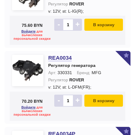
Регулятор
ROVER
v: 12V;
st: L-IG(R);
-
+
В корзину
75.60 BYN
Войдите
для
вычисления
персональной скидки
REA0034
Регулятор генератора
Арт:
330331
Бренд:
MFG
Регулятор
ROVER
v: 12V;
st: L-DFM(FR);
-
+
В корзину
70.20 BYN
Войдите
для
вычисления
персональной скидки
REA0034P