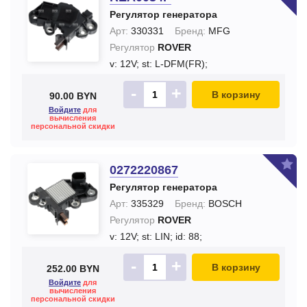
Регулятор генератора
Арт:
330331
Бренд:
MFG
Регулятор
ROVER
v: 12V;
st: L-DFM(FR);
-
+
В корзину
90.00 BYN
Войдите
для
вычисления
персональной скидки
0272220867
Регулятор генератора
Арт:
335329
Бренд:
BOSCH
Регулятор
ROVER
v: 12V;
st: LIN;
id: 88;
-
+
В корзину
252.00 BYN
Войдите
для
вычисления
персональной скидки