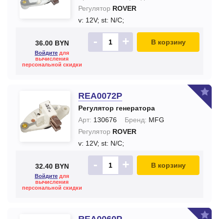
Регулятор
ROVER
v: 12V;
st: N/C;
-
+
В корзину
36.00 BYN
Войдите
для
вычисления
персональной скидки
REA0072P
Регулятор генератора
Арт:
130676
Бренд:
MFG
Регулятор
ROVER
v: 12V;
st: N/C;
-
+
В корзину
32.40 BYN
Войдите
для
вычисления
персональной скидки