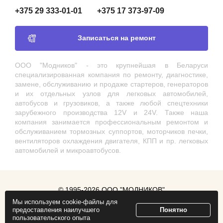
+375 29 333-01-01
+375 17 373-97-09
Записаться на ремонт
ООО "Модников" - это крупнейшая в Беларуси
специализированная компания по ремонту, диагностике,
замене, обслуживанию и продаже стартеров, генераторов
и их отдельных узлов для легковых автомобилей,
автобусов и грузовиков, а также любой спецтехники
зарубежного производства 12V и 24V. Также наша
компания занимается профессиональным ремонтом и
обслуживанием тормозных суппортов, моторчиков печки,
вентиляторов охлаждения двигателя, КПП и пр. легковых
автомобилей и микроавтобусов.
© 1995-2026 ООО "МОДНИКОВ"
Мы используем cookie-файлы для
Продвижение сайта
ZmitroC.by
предоставления наилучшего
Понятно
пользовательского опыта