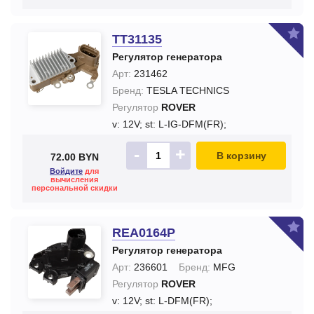
TT31135
Регулятор генератора
Арт:
231462
Бренд:
TESLA TECHNICS
Регулятор
ROVER
v: 12V;
st: L-IG-DFM(FR);
-
+
В корзину
72.00 BYN
Войдите
для
вычисления
персональной скидки
REA0164P
Регулятор генератора
Арт:
236601
Бренд:
MFG
Регулятор
ROVER
v: 12V;
st: L-DFM(FR);