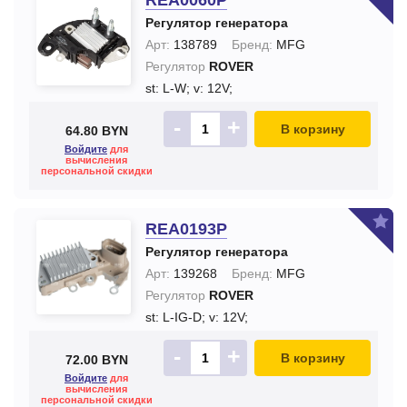
REA0060P
Регулятор генератора
Арт:
138789
Бренд:
MFG
Регулятор
ROVER
st: L-W;
v: 12V;
-
+
В корзину
64.80 BYN
Войдите
для
вычисления
персональной скидки
REA0193P
Регулятор генератора
Арт:
139268
Бренд:
MFG
Регулятор
ROVER
st: L-IG-D;
v: 12V;
-
+
В корзину
72.00 BYN
Войдите
для
вычисления
персональной скидки