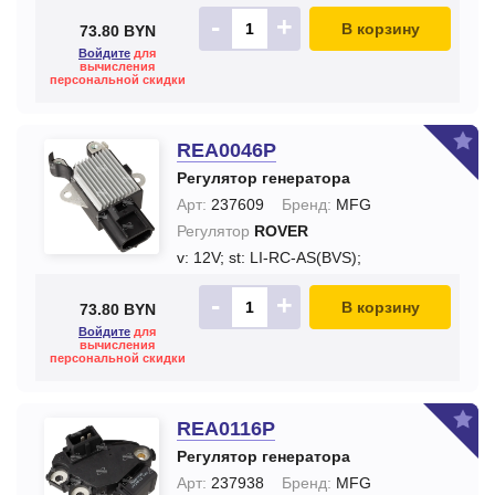
-
+
В корзину
73.80 BYN
Войдите
для
вычисления
персональной скидки
REA0046P
Регулятор генератора
Арт:
237609
Бренд:
MFG
Регулятор
ROVER
v: 12V;
st: LI-RC-AS(BVS);
-
+
В корзину
73.80 BYN
Войдите
для
вычисления
персональной скидки
REA0116P
Регулятор генератора
Арт:
237938
Бренд:
MFG