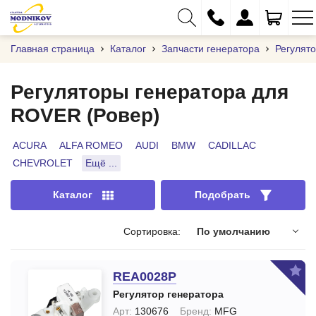
Главная страница
Каталог
Запчасти генератора
Регулят
Регуляторы генератора для
ROVER (Ровер)
+375 (29) 333-01-01
+375 (17) 373-97-09
ACURA
ALFA ROMEO
AUDI
BMW
CADILLAC
CHEVROLET
Ещё ...
+375 (29) 262-61-18
info@modnikov.com
Каталог
Подобрать
Сортировка:
По умолчанию
REA0028P
Регулятор генератора
Арт:
130676
Бренд:
MFG