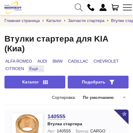
Главная страница
Каталог
Запчасти стартера
Втулки ста
Втулки стартера для KIA
(Киа)
+375 (29) 333-01-01
+375 (17) 373-97-09
ALFA ROMEO
AUDI
BMW
CADILLAC
CHEVROLET
CITROEN
Ещё ...
+375 (29) 262-61-18
info@modnikov.com
Каталог
Подобрать
Сортировка:
По умолчанию
140555
Втулка стартера
Арт:
140555
Бренд:
CARGO