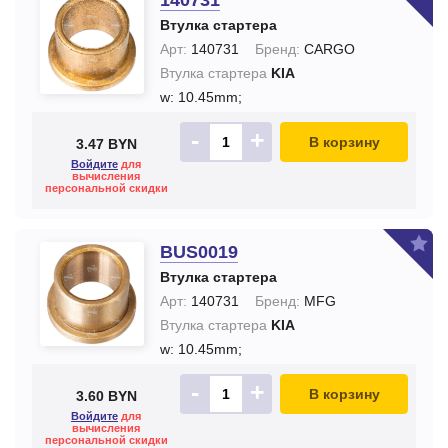
140731
Втулка стартера
Арт:
140731
Бренд:
CARGO
Втулка стартера
KIA
w: 10.45mm;
-
+
В корзину
3.47 BYN
Войдите
для
вычисления
персональной скидки
BUS0019
Втулка стартера
Арт:
140731
Бренд:
MFG
Втулка стартера
KIA
w: 10.45mm;
-
+
В корзину
3.60 BYN
Войдите
для
вычисления
персональной скидки