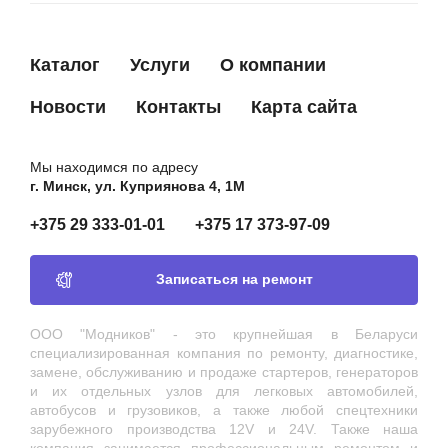
Каталог
Услуги
О компании
Новости
Контакты
Карта сайта
Мы находимся по адресу
г. Минск, ул. Куприянова 4, 1М
+375 29 333-01-01
+375 17 373-97-09
Записаться на ремонт
ООО "Модников" - это крупнейшая в Беларуси
специализированная компания по ремонту, диагностике,
замене, обслуживанию и продаже стартеров, генераторов
и их отдельных узлов для легковых автомобилей,
автобусов и грузовиков, а также любой спецтехники
зарубежного производства 12V и 24V. Также наша