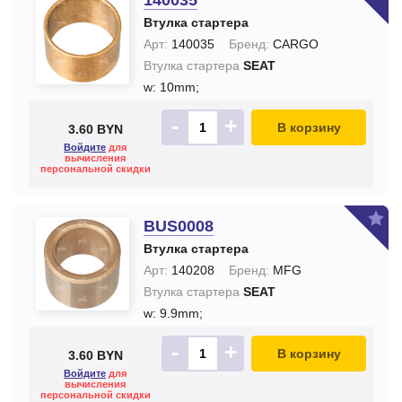
140035
Втулка стартера
Арт:
140035
Бренд:
CARGO
Втулка стартера
SEAT
w: 10mm;
-
+
В корзину
3.60 BYN
Войдите
для
вычисления
персональной скидки
BUS0008
Втулка стартера
Арт:
140208
Бренд:
MFG
Втулка стартера
SEAT
w: 9.9mm;
-
+
В корзину
3.60 BYN
Войдите
для
вычисления
персональной скидки