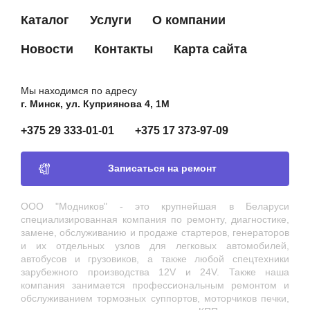
Каталог
Услуги
О компании
Новости
Контакты
Карта сайта
Мы находимся по адресу
г. Минск, ул. Куприянова 4, 1М
+375 29 333-01-01
+375 17 373-97-09
Записаться на ремонт
ООО "Модников" - это крупнейшая в Беларуси
специализированная компания по ремонту, диагностике,
замене, обслуживанию и продаже стартеров, генераторов
и их отдельных узлов для легковых автомобилей,
автобусов и грузовиков, а также любой спецтехники
зарубежного производства 12V и 24V. Также наша
компания занимается профессиональным ремонтом и
обслуживанием тормозных суппортов, моторчиков печки,