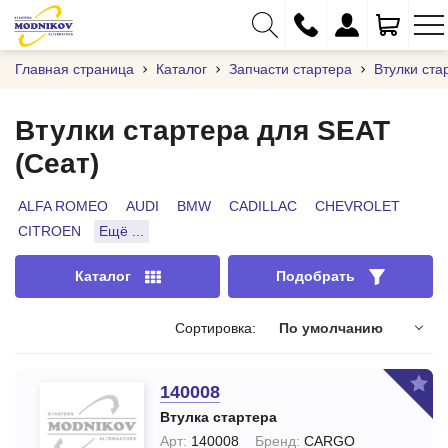
Главная страница
Каталог
Запчасти стартера
Втулки ста
Втулки стартера для SEAT
(Сеат)
+375 (29) 333-01-01
+375 (17) 373-97-09
ALFA ROMEO
AUDI
BMW
CADILLAC
CHEVROLET
CITROEN
Ещё ...
+375 (29) 262-61-18
info@modnikov.com
Каталог
Подобрать
Сортировка:
По умолчанию
140008
Втулка стартера
Арт:
140008
Бренд:
CARGO