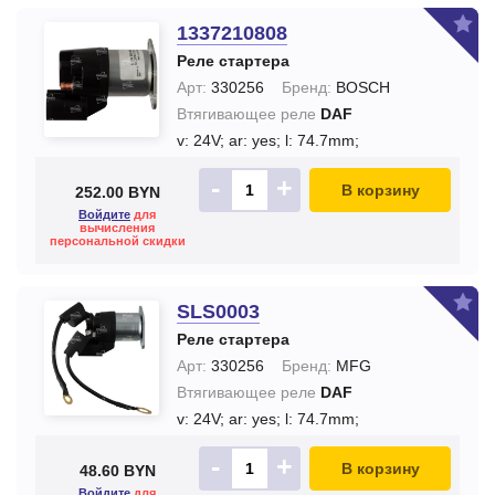
1337210808
Реле стартера
Арт:
330256
Бренд:
BOSCH
Втягивающее реле
DAF
v: 24V;
ar: yes;
l: 74.7mm;
-
+
В корзину
252.00 BYN
Войдите
для
вычисления
персональной скидки
SLS0003
Реле стартера
Арт:
330256
Бренд:
MFG
Втягивающее реле
DAF
v: 24V;
ar: yes;
l: 74.7mm;
-
+
В корзину
48.60 BYN
Войдите
для