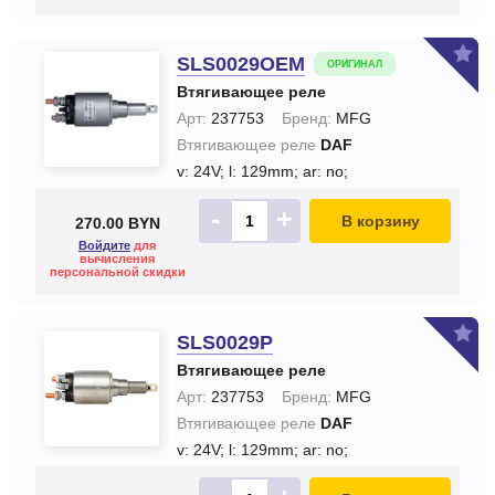
SLS0029OEM
ОРИГИНАЛ
Втягивающее реле
Арт:
237753
Бренд:
MFG
Втягивающее реле
DAF
v: 24V;
l: 129mm;
ar: no;
-
+
В корзину
270.00 BYN
Войдите
для
вычисления
персональной скидки
SLS0029P
Втягивающее реле
Арт:
237753
Бренд:
MFG
Втягивающее реле
DAF
v: 24V;
l: 129mm;
ar: no;