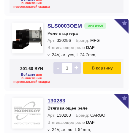
вычисления
персональной скидки
SLS0003OEM
ОРИГИНАЛ
Реле стартера
Арт:
330256
Бренд:
MFG
Втягивающее реле
DAF
v: 24V;
ar: yes;
l: 74.7mm;
-
+
В корзину
201.60 BYN
Войдите
для
вычисления
персональной скидки
130283
Втягивающее реле
Арт:
130283
Бренд:
CARGO
Втягивающее реле
DAF
v: 24V;
ar: no;
l: 94mm;