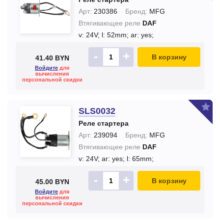
Арт:
230386
Бренд:
MFG
Втягивающее реле
DAF
v: 24V;
l: 52mm;
ar: yes;
-
+
В корзину
41.40 BYN
Войдите
для
вычисления
персональной скидки
SLS0032
Реле стартера
Арт:
239094
Бренд:
MFG
Втягивающее реле
DAF
v: 24V;
ar: yes;
l: 65mm;
-
+
В корзину
45.00 BYN
Войдите
для
вычисления
персональной скидки