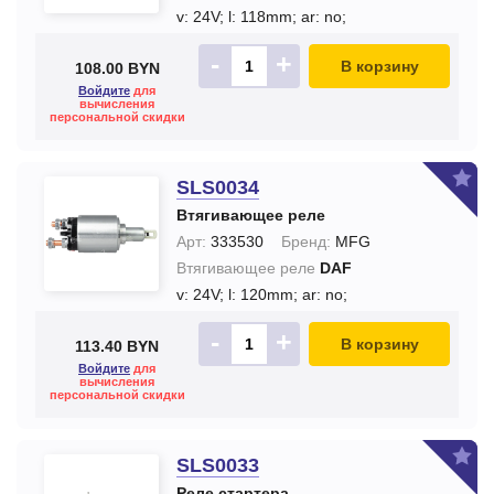
v: 24V;
l: 118mm;
ar: no;
-
+
В корзину
108.00 BYN
Войдите
для
вычисления
персональной скидки
SLS0034
Втягивающее реле
Арт:
333530
Бренд:
MFG
Втягивающее реле
DAF
v: 24V;
l: 120mm;
ar: no;
-
+
В корзину
113.40 BYN
Войдите
для
вычисления
персональной скидки
SLS0033
Реле стартера