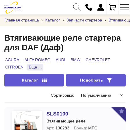
Главная страница
Каталог
Запчасти стартера
Втягивающ
Втягивающие реле стартера
для DAF (Даф)
+375 (29) 333-01-01
+375 (17) 373-97-09
ACURA
ALFA ROMEO
AUDI
BMW
CHEVROLET
CITROEN
Ещё ...
+375 (29) 262-61-18
info@modnikov.com
Каталог
Подобрать
Сортировка:
По умолчанию
SLS0100
Втягивающее реле
Арт:
130283
Бренд:
MFG