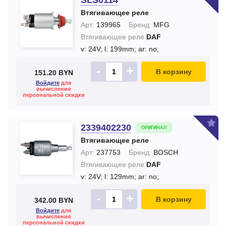
SLS0114
Втягивающее реле
Арт:
139965
Бренд:
MFG
Втягивающее реле
DAF
v: 24V;
l: 199mm;
ar: no;
-
+
В корзину
151.20 BYN
Войдите
для
вычисления
персональной скидки
2339402230
ОРИГИНАЛ
Втягивающее реле
Арт:
237753
Бренд:
BOSCH
Втягивающее реле
DAF
v: 24V;
l: 129mm;
ar: no;
-
+
В корзину
342.00 BYN
Войдите
для
вычисления
персональной скидки