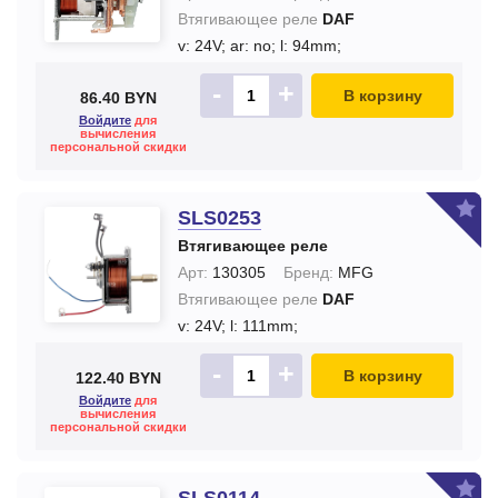
Втягивающее реле
DAF
v: 24V;
ar: no;
l: 94mm;
-
+
В корзину
86.40 BYN
Войдите
для
вычисления
персональной скидки
SLS0253
Втягивающее реле
Арт:
130305
Бренд:
MFG
Втягивающее реле
DAF
v: 24V;
l: 111mm;
-
+
В корзину
122.40 BYN
Войдите
для
вычисления
персональной скидки