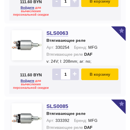
-
+
В корзину
111.60 BYN
Войдите
для
вычисления
персональной скидки
SLS0063
Втягивающее реле
Арт:
330254
Бренд:
MFG
Втягивающее реле
DAF
v: 24V;
l: 208mm;
ar: no;
-
+
В корзину
111.60 BYN
Войдите
для
вычисления
персональной скидки
SLS0085
Втягивающее реле
Арт:
333392
Бренд:
MFG
Втягивающее реле
DAF