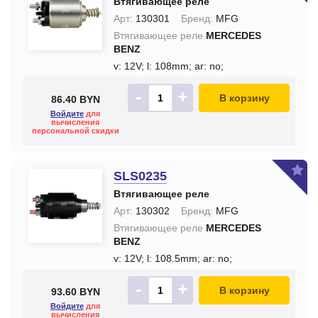
Втягивающее реле
Арт:
130301
Бренд:
MFG
Втягивающее реле
MERCEDES
BENZ
v: 12V;
l: 108mm;
ar: no;
-
+
В корзину
86.40 BYN
Войдите
для
вычисления
персональной скидки
SLS0235
Втягивающее реле
Арт:
130302
Бренд:
MFG
Втягивающее реле
MERCEDES
BENZ
v: 12V;
l: 108.5mm;
ar: no;
-
+
В корзину
93.60 BYN
Войдите
для
вычисления