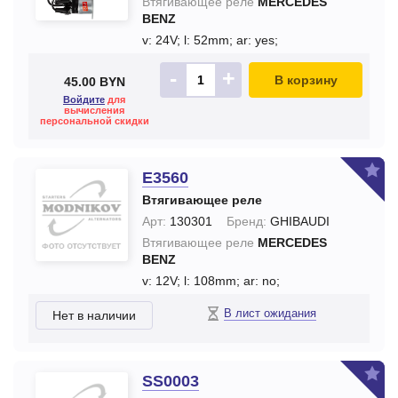
Втягивающее реле
MERCEDES
BENZ
v: 24V;
l: 52mm;
ar: yes;
-
+
В корзину
45.00 BYN
Войдите
для
вычисления
персональной скидки
E3560
Втягивающее реле
Арт:
130301
Бренд:
GHIBAUDI
Втягивающее реле
MERCEDES
BENZ
v: 12V;
l: 108mm;
ar: no;
В лист ожидания
Нет в наличии
SS0003