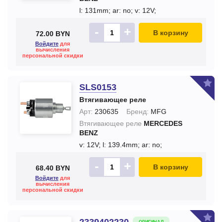
l: 131mm;
ar: no;
v: 12V;
-
+
В корзину
72.00 BYN
Войдите
для
вычисления
персональной скидки
SLS0153
Втягивающее реле
Арт:
230635
Бренд:
MFG
Втягивающее реле
MERCEDES
BENZ
v: 12V;
l: 139.4mm;
ar: no;
-
+
В корзину
68.40 BYN
Войдите
для
вычисления
персональной скидки
2339402230