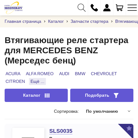
Главная страница
Каталог
Запчасти стартера
Втягивающ
Втягивающие реле стартера
для MERCEDES BENZ
+375 (29) 333-01-01
(Мерседес бенц)
+375 (17) 373-97-09
+375 (29) 262-61-18
ACURA
ALFA ROMEO
AUDI
BMW
CHEVROLET
CITROEN
Ещё ...
info@modnikov.com
Каталог
Подобрать
Сортировка:
По умолчанию
SLS0035