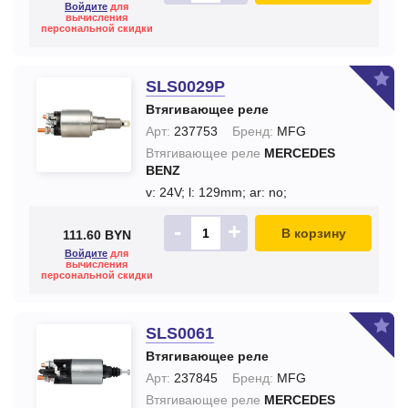
Войдите
для
вычисления
персональной скидки
SLS0029P
Втягивающее реле
Арт:
237753
Бренд:
MFG
Втягивающее реле
MERCEDES
BENZ
v: 24V;
l: 129mm;
ar: no;
-
+
В корзину
111.60 BYN
Войдите
для
вычисления
персональной скидки
SLS0061
Втягивающее реле
Арт:
237845
Бренд:
MFG
Втягивающее реле
MERCEDES