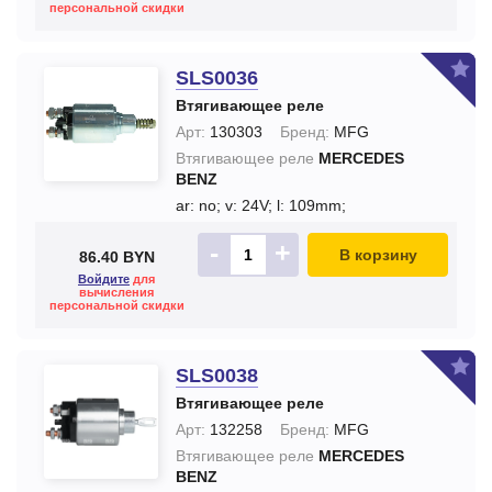
персональной скидки
SLS0036
Втягивающее реле
Арт:
130303
Бренд:
MFG
Втягивающее реле
MERCEDES
BENZ
ar: no;
v: 24V;
l: 109mm;
-
+
В корзину
86.40 BYN
Войдите
для
вычисления
персональной скидки
SLS0038
Втягивающее реле
Арт:
132258
Бренд:
MFG
Втягивающее реле
MERCEDES
BENZ