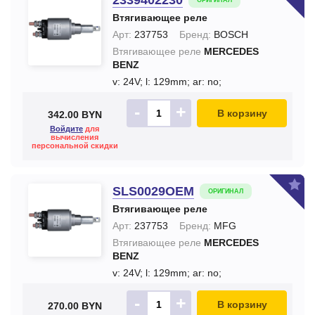
ОРИГИНАЛ
Втягивающее реле
Арт:
237753
Бренд:
BOSCH
Втягивающее реле
MERCEDES
BENZ
v: 24V;
l: 129mm;
ar: no;
-
+
В корзину
342.00 BYN
Войдите
для
вычисления
персональной скидки
SLS0029OEM
ОРИГИНАЛ
Втягивающее реле
Арт:
237753
Бренд:
MFG
Втягивающее реле
MERCEDES
BENZ
v: 24V;
l: 129mm;
ar: no;
-
+
В корзину
270.00 BYN