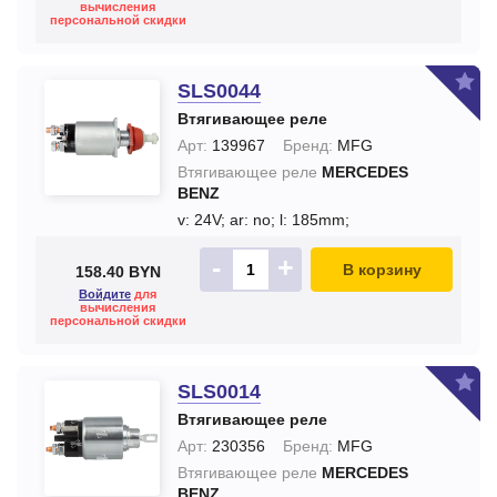
вычисления
персональной скидки
SLS0044
Втягивающее реле
Арт:
139967
Бренд:
MFG
Втягивающее реле
MERCEDES
BENZ
v: 24V;
ar: no;
l: 185mm;
-
+
В корзину
158.40 BYN
Войдите
для
вычисления
персональной скидки
SLS0014
Втягивающее реле
Арт:
230356
Бренд:
MFG
Втягивающее реле
MERCEDES
BENZ