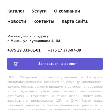
Каталог
Услуги
О компании
Новости
Контакты
Карта сайта
Мы находимся по адресу
г. Минск, ул. Куприянова 4, 1М
+375 29 333-01-01
+375 17 373-97-09
Записаться на ремонт
ООО "Модников" - это крупнейшая в Беларуси
специализированная компания по ремонту, диагностике,
замене, обслуживанию и продаже стартеров, генераторов
и их отдельных узлов для легковых автомобилей,
автобусов и грузовиков, а также любой спецтехники
зарубежного производства 12V и 24V. Также наша
компания занимается профессиональным ремонтом и
обслуживанием тормозных суппортов, моторчиков печки,