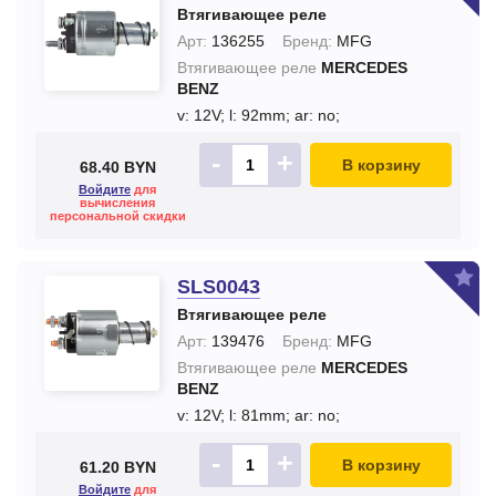
Втягивающее реле
Арт:
136255
Бренд:
MFG
Втягивающее реле
MERCEDES
BENZ
v: 12V;
l: 92mm;
ar: no;
-
+
В корзину
68.40 BYN
Войдите
для
вычисления
персональной скидки
SLS0043
Втягивающее реле
Арт:
139476
Бренд:
MFG
Втягивающее реле
MERCEDES
BENZ
v: 12V;
l: 81mm;
ar: no;
-
+
В корзину
61.20 BYN
Войдите
для