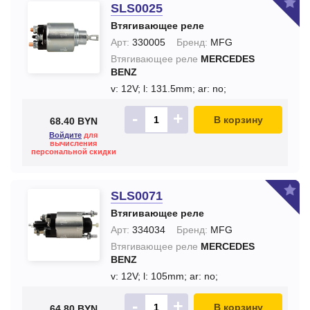
SLS0025
Втягивающее реле
Арт:
330005
Бренд:
MFG
Втягивающее реле
MERCEDES
BENZ
v: 12V;
l: 131.5mm;
ar: no;
-
+
В корзину
68.40 BYN
Войдите
для
вычисления
персональной скидки
SLS0071
Втягивающее реле
Арт:
334034
Бренд:
MFG
Втягивающее реле
MERCEDES
BENZ
v: 12V;
l: 105mm;
ar: no;
-
+
В корзину
64.80 BYN