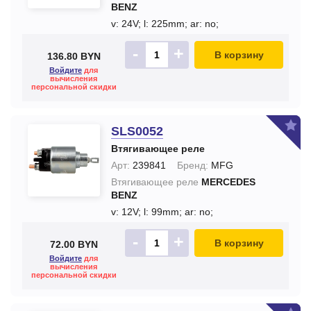
BENZ
v: 24V;
l: 225mm;
ar: no;
-
+
В корзину
136.80 BYN
Войдите
для
вычисления
персональной скидки
SLS0052
Втягивающее реле
Арт:
239841
Бренд:
MFG
Втягивающее реле
MERCEDES
BENZ
v: 12V;
l: 99mm;
ar: no;
-
+
В корзину
72.00 BYN
Войдите
для
вычисления
персональной скидки