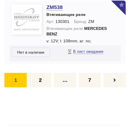
ZM538
Втягивающее реле
Арт:
130301
Бренд:
ZM
Втягивающее реле
MERCEDES
BENZ
v: 12V;
l: 108mm;
ar: no;
В лист ожидания
Нет в наличии
1
2
…
7