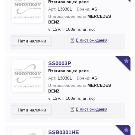
Втягивающее реле
Арт:
130301
Бренд:
AS
Втягивающее реле
MERCEDES
BENZ
v: 12V;
l: 108mm;
ar: no;
В лист ожидания
Нет в наличии
SS0003P
Втягивающее реле
Арт:
130301
Бренд:
AS
Втягивающее реле
MERCEDES
BENZ
v: 12V;
l: 108mm;
ar: no;
В лист ожидания
Нет в наличии
SSB0301HE