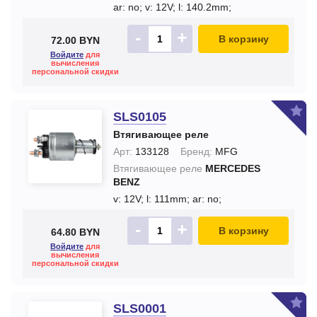
ar: no;
v: 12V;
l: 140.2mm;
-
+
В корзину
72.00 BYN
Войдите
для
вычисления
персональной скидки
SLS0105
Втягивающее реле
Арт:
133128
Бренд:
MFG
Втягивающее реле
MERCEDES
BENZ
v: 12V;
l: 111mm;
ar: no;
-
+
В корзину
64.80 BYN
Войдите
для
вычисления
персональной скидки
SLS0001