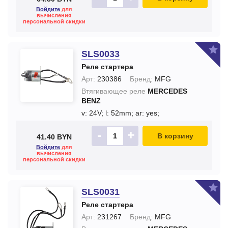
Войдите
для
вычисления
персональной скидки
SLS0033
Реле стартера
Арт:
230386
Бренд:
MFG
Втягивающее реле
MERCEDES
BENZ
v: 24V;
l: 52mm;
ar: yes;
-
+
В корзину
41.40 BYN
Войдите
для
вычисления
персональной скидки
SLS0031
Реле стартера
Арт:
231267
Бренд:
MFG