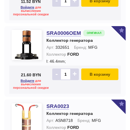
-
+
В корзину
11.52 BYN
Войдите
для
вычисления
персональной скидки
SRA0006OEM
ОРИГИНАЛ
Коллектор генератора
Арт:
332651
Бренд:
MFG
Коллектор
FORD
l: 46.4mm;
-
+
В корзину
21.60 BYN
Войдите
для
вычисления
персональной скидки
SRA0023
Коллектор генератора
Арт:
ASN8718
Бренд:
MFG
Коллектор
FORD