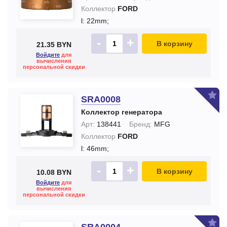
Коллектор
FORD
l: 22mm;
-
+
В корзину
21.35 BYN
Войдите
для
вычисления
персональной скидки
SRA0008
Коллектор генератора
Арт:
138441
Бренд:
MFG
Коллектор
FORD
l: 46mm;
-
+
В корзину
10.08 BYN
Войдите
для
вычисления
персональной скидки