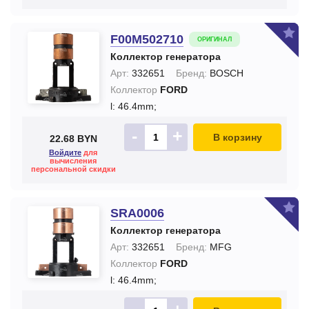
F00M502710
ОРИГИНАЛ
Коллектор генератора
Арт:
332651
Бренд:
BOSCH
Коллектор
FORD
l: 46.4mm;
-
+
В корзину
22.68 BYN
Войдите
для
вычисления
персональной скидки
SRA0006
Коллектор генератора
Арт:
332651
Бренд:
MFG
Коллектор
FORD
l: 46.4mm;