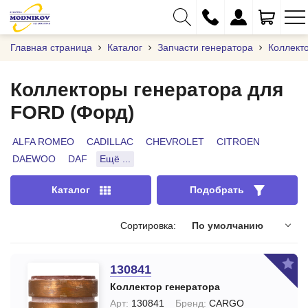
Главная страница
Каталог
Запчасти генератора
Коллект
Коллекторы генератора для
FORD (Форд)
+375 (29) 333-01-01
+375 (17) 373-97-09
ALFA ROMEO
CADILLAC
CHEVROLET
CITROEN
DAEWOO
DAF
Ещё ...
+375 (29) 262-61-18
info@modnikov.com
Каталог
Подобрать
Сортировка:
По умолчанию
130841
Коллектор генератора
Арт:
130841
Бренд:
CARGO