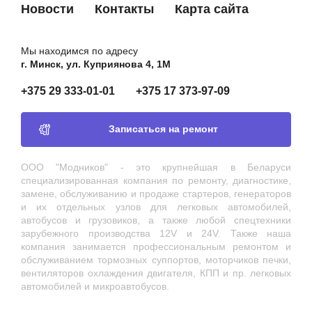
Новости
Контакты
Карта сайта
Мы находимся по адресу
г. Минск, ул. Куприянова 4, 1М
+375 29 333-01-01
+375 17 373-97-09
Записаться на ремонт
ООО "Модников" - это крупнейшая в Беларуси
специализированная компания по ремонту, диагностике,
замене, обслуживанию и продаже стартеров, генераторов
и их отдельных узлов для легковых автомобилей,
автобусов и грузовиков, а также любой спецтехники
зарубежного производства 12V и 24V. Также наша
компания занимается профессиональным ремонтом и
обслуживанием тормозных суппортов, моторчиков печки,
вентиляторов охлаждения двигателя, КПП и пр. легковых
автомобилей и микроавтобусов.