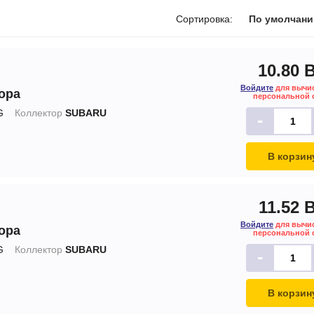
печки
Сортировка:
По умолчан
10.80 
Войдите
для вычи
ора
ов
персональной 
G
Коллектор
SUBARU
-
атора
ера
В корзин
11.52 
Войдите
для вычи
ора
персональной 
G
Коллектор
SUBARU
-
В корзин