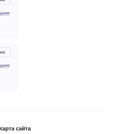
дания
чии
дания
Карта сайта