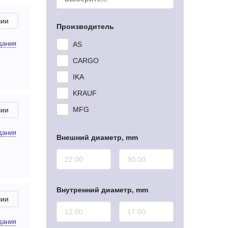
чии
Производитель
дания
AS
CARGO
IKA
KRAUF
MFG
чии
дания
Внешний диаметр, mm
Внутренний диаметр, mm
чии
дания