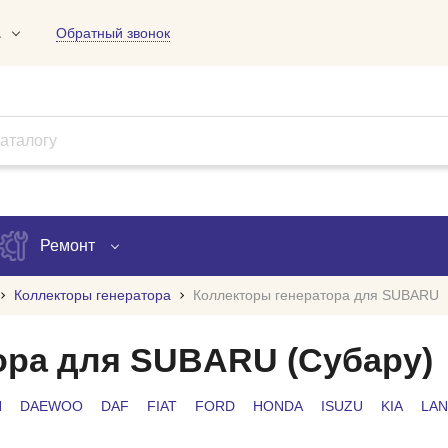
1
Обратный звонок
01
09
18
Ремонт
Коллекторы генератора
Коллекторы генератора для SUBARU
Запись на ремонт
ора для SUBARU (Субару)
Проверка ремонта
N
DAEWOO
DAF
FIAT
FORD
HONDA
ISUZU
KIA
LAN
ов