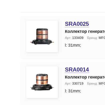
Запчасти стартера
Ремонт моторчика 
(отопителя)
Прочие запчасти
Ремонт суппортов
Стартеры
SRA0025
Замена стартера
Тормозные суппорты
Коллектор генерат
Замена генератор
Щетки и
Арт:
133409
Бренд:
MF
щеткодержатели
Диагностика генер
l: 31mm;
специальные
Диагностика старт
SRA0014
Коллектор генерат
Арт:
330719
Бренд:
MF
l: 31mm;