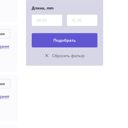
Длина, mm
чии
Подобрать
дания
Сбросить фильтр
чии
дания