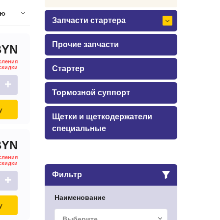
ию
Запчасти стартера
Прочие запчасти
BYN
сления
скидки
Стартер
+
Тормозной суппорт
у
Щетки и щеткодержатели
специальные
BYN
сления
скидки
Фильтр
+
Наименование
у
Выберите...