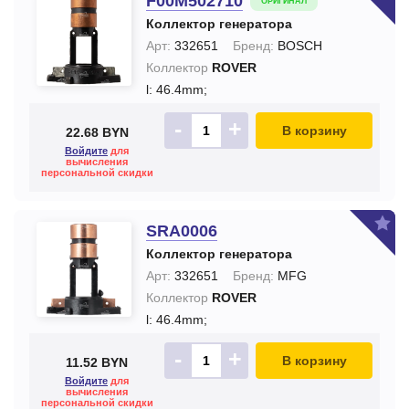
F00M502710
ОРИГИНАЛ
Коллектор генератора
Арт:
332651
Бренд:
BOSCH
Коллектор
ROVER
l: 46.4mm;
-
+
В корзину
22.68 BYN
Войдите
для
вычисления
персональной скидки
SRA0006
Коллектор генератора
Арт:
332651
Бренд:
MFG
Коллектор
ROVER
l: 46.4mm;
-
+
В корзину
11.52 BYN
Войдите
для
вычисления
персональной скидки