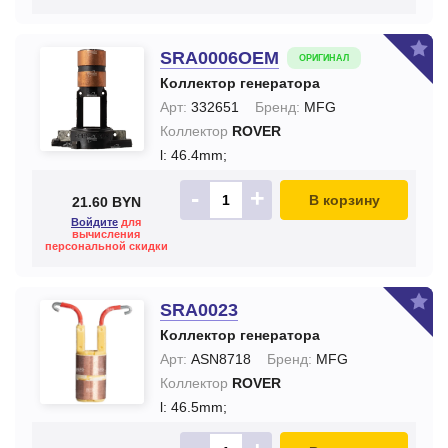
SRA0006OEM
ОРИГИНАЛ
Коллектор генератора
Арт:
332651
Бренд:
MFG
Коллектор
ROVER
l: 46.4mm;
-
+
В корзину
21.60 BYN
Войдите
для
вычисления
персональной скидки
SRA0023
Коллектор генератора
Арт:
ASN8718
Бренд:
MFG
Коллектор
ROVER
l: 46.5mm;