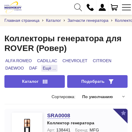
Главная страница
Каталог
Запчасти генератора
Коллект
Коллекторы генератора для
ROVER (Ровер)
+375 (29) 333-01-01
+375 (17) 373-97-09
ALFA ROMEO
CADILLAC
CHEVROLET
CITROEN
DAEWOO
DAF
Ещё ...
+375 (29) 262-61-18
info@modnikov.com
Каталог
Подобрать
Сортировка:
По умолчанию
SRA0008
Коллектор генератора
Арт:
138441
Бренд:
MFG