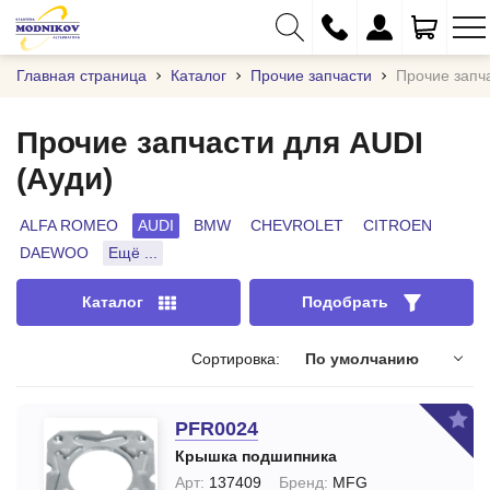
Главная страница
Каталог
Прочие запчасти
Прочие запч
Прочие запчасти для AUDI
(Ауди)
+375 (29) 333-01-01
+375 (17) 373-97-09
ALFA ROMEO
AUDI
BMW
CHEVROLET
CITROEN
DAEWOO
Ещё ...
+375 (29) 262-61-18
info@modnikov.com
Каталог
Подобрать
Сортировка:
По умолчанию
PFR0024
Крышка подшипника
Арт:
137409
Бренд:
MFG