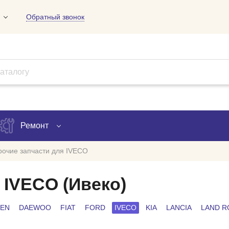
Обратный звонок
01
09
18
Ремонт
рочие запчасти для IVECO
Запись на ремонт
 IVECO (Ивеко)
Проверка ремонта
OEN
DAEWOO
FIAT
FORD
IVECO
KIA
LANCIA
LAND R
ов