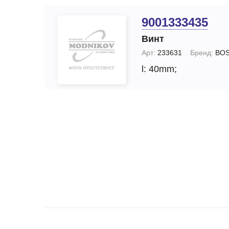
9001333435
Винт
Арт:
233631
Бренд:
BO
l: 40mm;