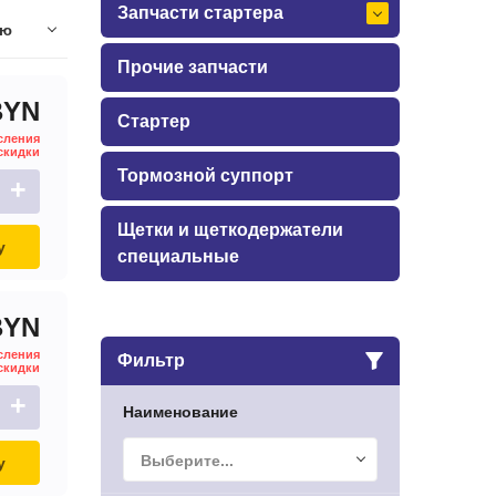
Запчасти стартера
ию
Прочие запчасти
BYN
Стартер
сления
скидки
Тормозной суппорт
+
Щетки и щеткодержатели
у
специальные
BYN
сления
Фильтр
скидки
+
Наименование
Выберите...
у