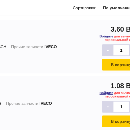
печки
Сортировка:
По умолчан
3.60 
Войдите
для вычи
ов
персональной 
SCH
Прочие запчасти
IVECO
-
атора
ера
В корзин
1.08 
Войдите
для вычи
персональной 
G
Прочие запчасти
IVECO
-
В корзин