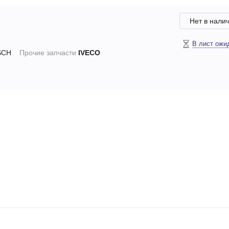
Нет в нали
В лист ожи
SCH
Прочие запчасти
IVECO