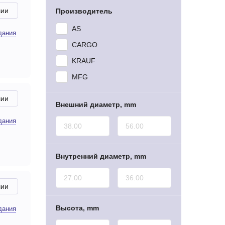
чии
Производитель
AS
дания
CARGO
KRAUF
MFG
чии
Внешний диаметр, mm
дания
Внутренний диаметр, mm
чии
Высота, mm
дания