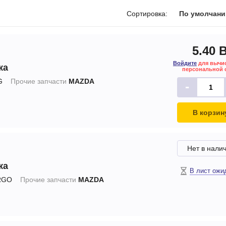
печки
Сортировка:
По умолчан
5.40 
Войдите
для вычи
ка
ов
персональной 
G
Прочие запчасти
MAZDA
-
атора
ера
В корзин
Нет в нали
ка
В лист ожи
RGO
Прочие запчасти
MAZDA