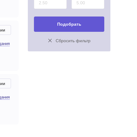
Подобрать
чии
Сбросить фильтр
дания
чии
дания