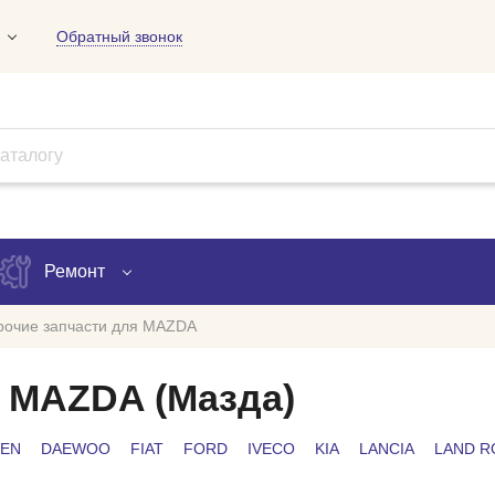
Обратный звонок
01
09
18
Ремонт
рочие запчасти для MAZDA
Запись на ремонт
я MAZDA (Мазда)
Проверка ремонта
OEN
DAEWOO
FIAT
FORD
IVECO
KIA
LANCIA
LAND R
ов