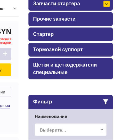
Запчасти стартера
ию
Прочие запчасти
BYN
Стартер
сления
скидки
Тормозной суппорт
+
Щетки и щеткодержатели
у
специальные
чии
Фильтр
дания
Наименование
Выберите...