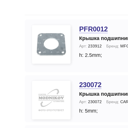
Запчасти стартера
Ремонт моторчика 
(отопителя)
Прочие запчасти
Ремонт суппортов
Стартеры
PFR0012
Замена стартера
Тормозные суппорты
Крышка подшипни
Замена генератор
Щетки и
Арт:
233912
Бренд:
MF
щеткодержатели
Диагностика генер
h: 2.5mm;
специальные
Диагностика старт
230072
Крышка подшипни
Арт:
230072
Бренд:
CA
h: 5mm;