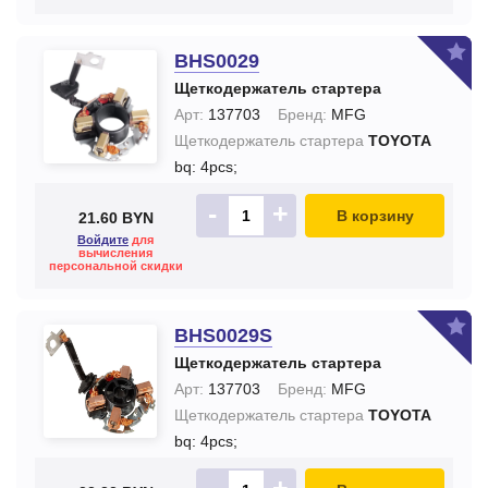
BHS0029
Щеткодержатель стартера
Арт:
137703
Бренд:
MFG
Щеткодержатель стартера
TOYOTA
bq: 4pcs;
-
+
В корзину
21.60 BYN
Войдите
для
вычисления
персональной скидки
BHS0029S
Щеткодержатель стартера
Арт:
137703
Бренд:
MFG
Щеткодержатель стартера
TOYOTA
bq: 4pcs;