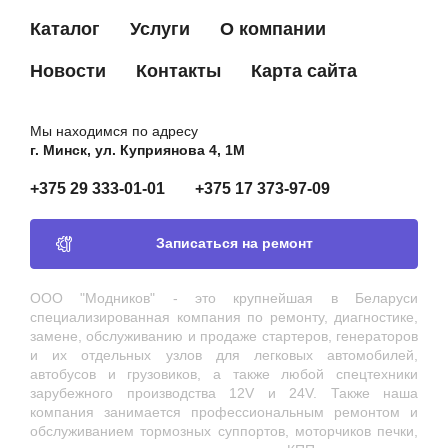
Каталог
Услуги
О компании
Новости
Контакты
Карта сайта
Мы находимся по адресу
г. Минск, ул. Куприянова 4, 1М
+375 29 333-01-01
+375 17 373-97-09
Записаться на ремонт
ООО "Модников" - это крупнейшая в Беларуси
специализированная компания по ремонту, диагностике,
замене, обслуживанию и продаже стартеров, генераторов
и их отдельных узлов для легковых автомобилей,
автобусов и грузовиков, а также любой спецтехники
зарубежного производства 12V и 24V. Также наша
компания занимается профессиональным ремонтом и
обслуживанием тормозных суппортов, моторчиков печки,