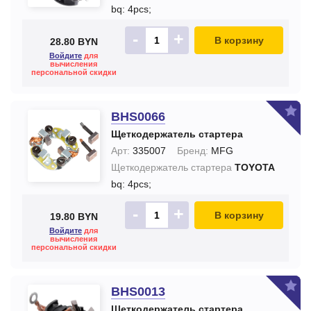
bq: 4pcs;
-
+
В корзину
28.80 BYN
Войдите
для
вычисления
персональной скидки
BHS0066
Щеткодержатель стартера
Арт:
335007
Бренд:
MFG
Щеткодержатель стартера
TOYOTA
bq: 4pcs;
-
+
В корзину
19.80 BYN
Войдите
для
вычисления
персональной скидки
BHS0013
Щеткодержатель стартера