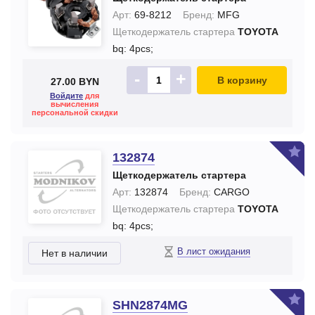
Арт:
69-8212
Бренд:
MFG
Щеткодержатель стартера
TOYOTA
bq: 4pcs;
-
+
В корзину
27.00 BYN
Войдите
для
вычисления
персональной скидки
132874
Щеткодержатель стартера
Арт:
132874
Бренд:
CARGO
Щеткодержатель стартера
TOYOTA
bq: 4pcs;
В лист ожидания
Нет в наличии
SHN2874MG