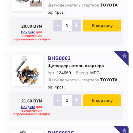
Щеткодержатель стартера
TOYOTA
bq: 4pcs;
-
+
В корзину
28.80 BYN
Войдите
для
вычисления
персональной скидки
BHS0003
Щеткодержатель стартера
Арт:
134660
Бренд:
MFG
Щеткодержатель стартера
TOYOTA
bq: 4pcs;
-
+
В корзину
21.60 BYN
Войдите
для
вычисления
персональной скидки