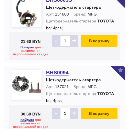
BHS0003S
Щеткодержатель стартера
Арт:
134660
Бренд:
MFG
Щеткодержатель стартера
TOYOTA
bq: 4pcs;
-
+
В корзину
21.60 BYN
Войдите
для
вычисления
персональной скидки
BHS0094
Щеткодержатель стартера
Арт:
137021
Бренд:
MFG
Щеткодержатель стартера
TOYOTA
bq: 4pcs;
-
+
В корзину
30.60 BYN
Войдите
для
вычисления
персональной скидки