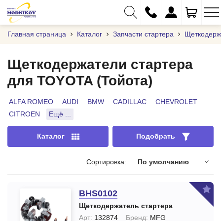
Главная страница
Каталог
Запчасти стартера
Щеткодерж
Щеткодержатели стартера
для TOYOTA (Тойота)
+375 (29) 333-01-01
+375 (17) 373-97-09
ALFA ROMEO
AUDI
BMW
CADILLAC
CHEVROLET
CITROEN
Ещё ...
+375 (29) 262-61-18
info@modnikov.com
Каталог
Подобрать
Сортировка:
По умолчанию
BHS0102
Щеткодержатель стартера
Арт:
132874
Бренд:
MFG