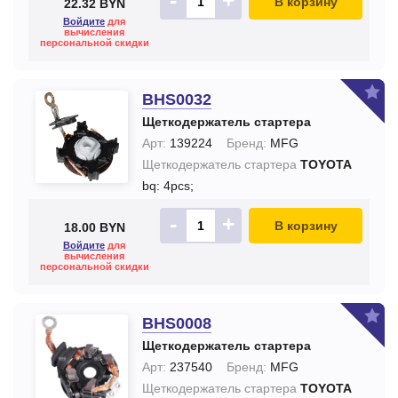
-
+
В корзину
22.32 BYN
Войдите
для
вычисления
персональной скидки
BHS0032
Щеткодержатель стартера
Арт:
139224
Бренд:
MFG
Щеткодержатель стартера
TOYOTA
bq: 4pcs;
-
+
В корзину
18.00 BYN
Войдите
для
вычисления
персональной скидки
BHS0008
Щеткодержатель стартера
Арт:
237540
Бренд:
MFG
Щеткодержатель стартера
TOYOTA