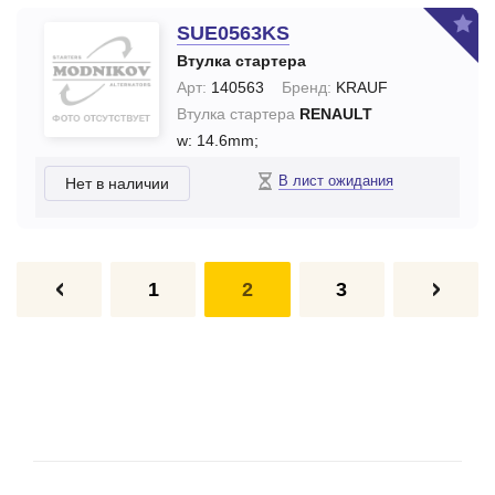
SUE0563KS
Втулка стартера
Арт:
140563
Бренд:
KRAUF
Втулка стартера
RENAULT
w: 14.6mm;
В лист ожидания
Нет в наличии
1
2
3