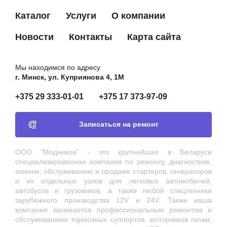
Каталог
Услуги
О компании
Новости
Контакты
Карта сайта
Мы находимся по адресу
г. Минск, ул. Куприянова 4, 1М
+375 29 333-01-01
+375 17 373-97-09
Записаться на ремонт
ООО "Модников" - это крупнейшая в Беларуси
специализированная компания по ремонту, диагностике,
замене, обслуживанию и продаже стартеров, генераторов
и их отдельных узлов для легковых автомобилей,
автобусов и грузовиков, а также любой спецтехники
зарубежного производства 12V и 24V. Также наша
компания занимается профессиональным ремонтом и
обслуживанием тормозных суппортов, моторчиков печки,