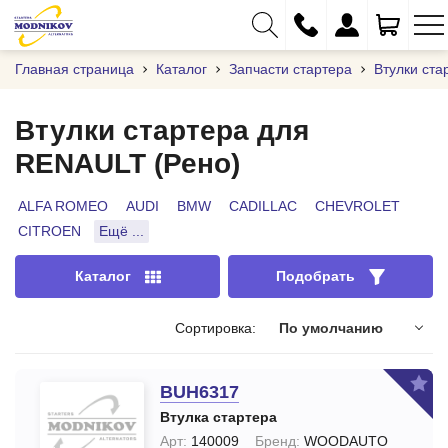
Главная страница
Каталог
Запчасти стартера
Втулки ста
Втулки стартера для
RENAULT (Рено)
+375 (29) 333-01-01
+375 (17) 373-97-09
ALFA ROMEO
AUDI
BMW
CADILLAC
CHEVROLET
CITROEN
Ещё ...
+375 (29) 262-61-18
info@modnikov.com
Каталог
Подобрать
Сортировка:
По умолчанию
BUH6317
Втулка стартера
Арт:
140009
Бренд:
WOODAUTO