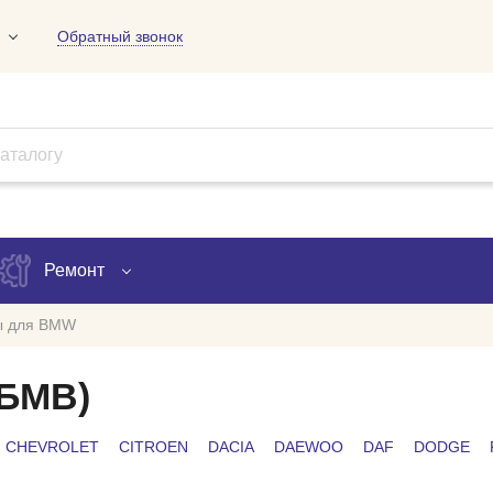
Обратный звонок
01
09
18
Ремонт
ы для BMW
Запись на ремонт
(БМВ)
Проверка ремонта
CHEVROLET
CITROEN
DACIA
DAEWOO
DAF
DODGE
ов