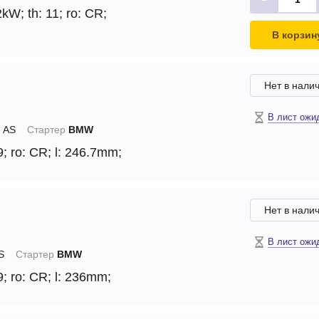
2kW;
th: 11;
ro: CR;
В корзин
Нет в нали
В лист ожи
AS
Стартер
BMW
9;
ro: CR;
l: 246.7mm;
Нет в нали
В лист ожи
S
Стартер
BMW
9;
ro: CR;
l: 236mm;