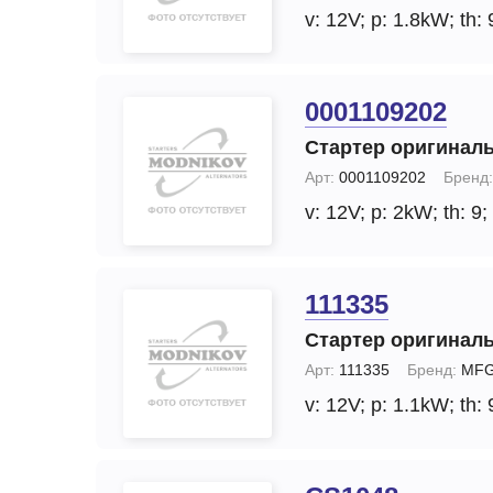
v: 12V;
p: 1.8kW;
th: 
0001109202
Стартер оригинал
Арт:
0001109202
Бренд:
v: 12V;
p: 2kW;
th: 9;
111335
Стартер оригинал
Арт:
111335
Бренд:
MFG
v: 12V;
p: 1.1kW;
th: 