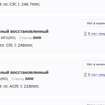
9;
ro: CR;
l: 246.7mm;
Нет в нали
ьный восстановленный
В лист ожи
MFG(RG)
Стартер
BMW
ro: CR;
l: 246mm;
Нет в нали
ьный восстановленный
В лист ожи
(RG)
Стартер
BMW
9;
ro: ACR;
l: 218mm;