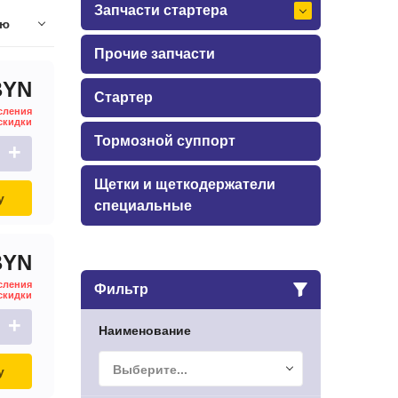
Запчасти стартера
ию
Прочие запчасти
BYN
Стартер
сления
скидки
Тормозной суппорт
+
Щетки и щеткодержатели
у
специальные
BYN
сления
Фильтр
скидки
+
Наименование
Выберите...
у