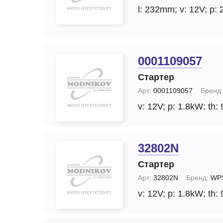
l: 232mm;
v: 12V;
p: 
0001109057
Стартер
Арт:
0001109057
Бренд:
v: 12V;
p: 1.8kW;
th: 
32802N
Стартер
Арт:
32802N
Бренд:
WP
v: 12V;
p: 1.8kW;
th: 