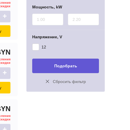
сления
скидки
Мощность, kW
+
у
Напряжение, V
12
BYN
сления
скидки
Подобрать
+
Сбросить фильтр
у
BYN
сления
скидки
+