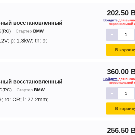
202.50 
Войдите
для вычи
ьный восстановленный
персональной 
(RG)
Стартер
BMW
-
12V;
p: 1.3kW;
th: 9;
В корзин
360.00 
Войдите
для вычи
ьный восстановленный
персональной 
G(RG)
Стартер
BMW
-
9;
ro: CR;
l: 27.2mm;
В корзин
256.50 