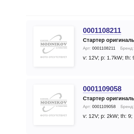
Запчасти стартера
Ремонт моторчика 
(отопителя)
Прочие запчасти
Ремонт суппортов
Стартеры
0001108211
Замена стартера
Тормозные суппорты
Стартер оригинал
Замена генератор
Щетки и
Арт:
0001108211
Бренд:
щеткодержатели
Диагностика генер
v: 12V;
p: 1.7kW;
th: 
специальные
Диагностика старт
0001109058
Стартер оригинал
Арт:
0001109058
Бренд:
v: 12V;
p: 2kW;
th: 9;