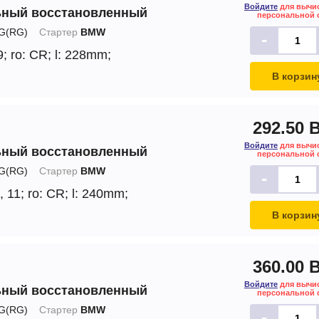
Войдите
для вычи
ьный восстановленный
персональной 
G(RG)
Стартер
BMW
-
9;
ro: CR;
l: 228mm;
В корзин
292.50 
Войдите
для вычи
ьный восстановленный
персональной 
G(RG)
Стартер
BMW
-
, 11;
ro: CR;
l: 240mm;
В корзин
360.00 
Войдите
для вычи
ьный восстановленный
персональной 
G(RG)
Стартер
BMW
-