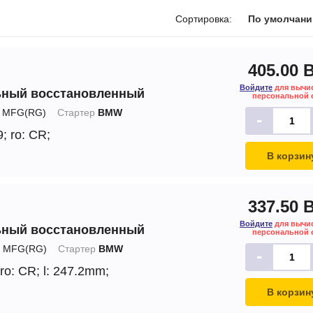
печки
Сортировка:
По умолчан
405.00 
Войдите
для вычи
ьный восстановленный
ов
персональной 
MFG(RG)
Стартер
BMW
-
атора
9;
ro: CR;
ера
В корзин
337.50 
Войдите
для вычи
ьный восстановленный
персональной 
MFG(RG)
Стартер
BMW
-
ro: CR;
l: 247.2mm;
В корзин