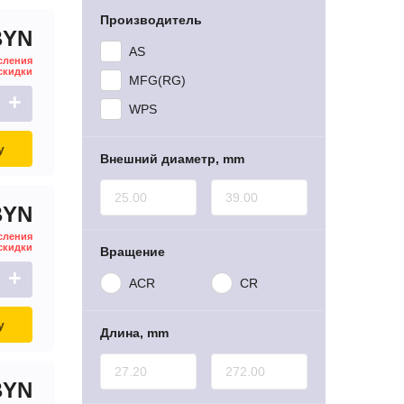
Производитель
BYN
AS
сления
скидки
MFG(RG)
+
WPS
у
Внешний диаметр, mm
BYN
сления
скидки
Вращение
+
ACR
CR
у
Длина, mm
BYN