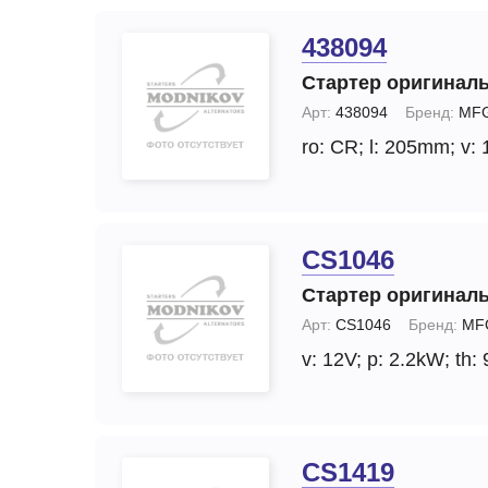
438094
Стартер оригинал
Арт:
438094
Бренд:
MFG
ro: CR;
l: 205mm;
v: 
CS1046
Стартер оригинал
Арт:
CS1046
Бренд:
MF
v: 12V;
p: 2.2kW;
th: 
CS1419