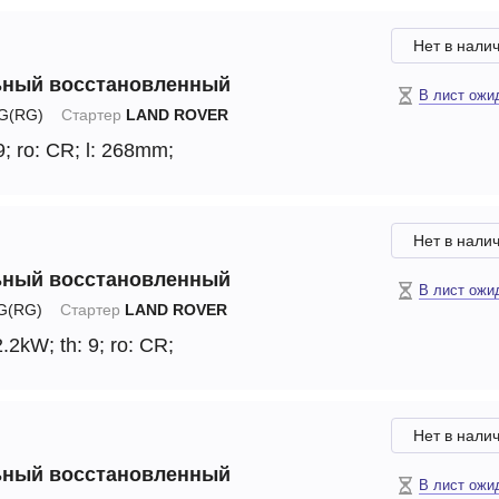
Нет в нали
ьный восстановленный
В лист ожи
G(RG)
Стартер
LAND ROVER
9;
ro: CR;
l: 268mm;
Нет в нали
ьный восстановленный
В лист ожи
(RG)
Стартер
LAND ROVER
2.2kW;
th: 9;
ro: CR;
Нет в нали
ьный восстановленный
В лист ожи