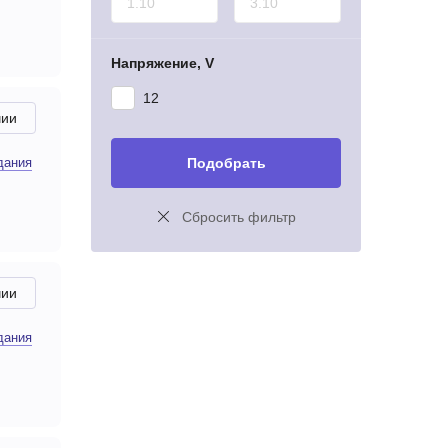
Напряжение, V
12
чии
дания
Подобрать
Сбросить фильтр
чии
дания