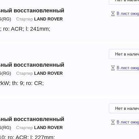
ьный восстановленный
В лист ожи
(RG)
Стартер
LAND ROVER
;
ro: ACR;
l: 241mm;
Нет в нали
ьный восстановленный
В лист ожи
(RG)
Стартер
LAND ROVER
2kW;
th: 9;
ro: CR;
Нет в нали
ьный восстановленный
В лист ожи
(RG)
Стартер
LAND ROVER
10;
ro: ACR;
l: 227mm;