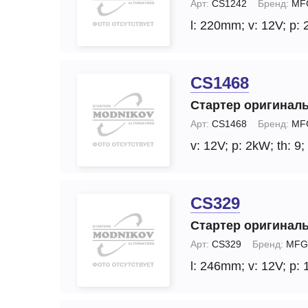
Арт:
CS1242
Бренд:
MF
l: 220mm;
v: 12V;
p: 
CS1468
Стартер оригинал
Арт:
CS1468
Бренд:
MF
v: 12V;
p: 2kW;
th: 9;
CS329
Стартер оригинал
Арт:
CS329
Бренд:
MFG
l: 246mm;
v: 12V;
p: 