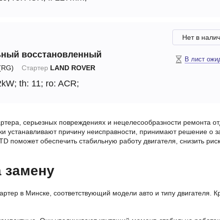
Нет в нали
ьный восстановленный
В лист ожи
RG)
Стартер
LAND ROVER
2kW;
th: 11;
ro: ACR;
артера, серьезных повреждениях и нецелесообразности ремонта о
ики устанавливают причину неисправности, принимают решение о з
LTD поможет обеспечить стабильную работу двигателя, снизить рис
а замену
тартер в Минске, соответствующий модели авто и типу двигателя. К