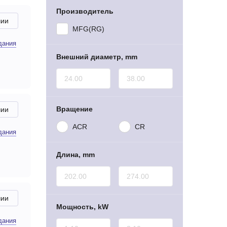
Производитель
чии
MFG(RG)
дания
Внешний диаметр, mm
Вращение
чии
ACR
CR
дания
Длина, mm
чии
Мощность, kW
дания