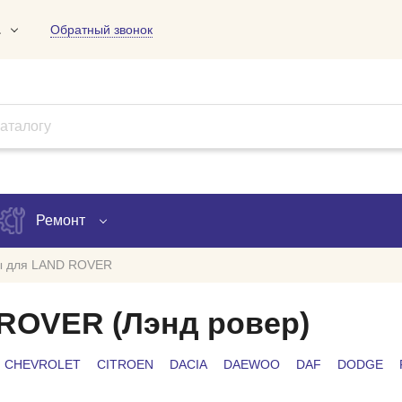
1
Обратный звонок
01
09
18
Ремонт
ы для LAND ROVER
Запись на ремонт
ROVER (Лэнд ровер)
Проверка ремонта
CHEVROLET
CITROEN
DACIA
DAEWOO
DAF
DODGE
ов