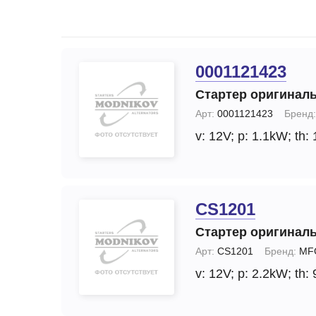
Запчасти стартера
Ремонт моторчика 
(отопителя)
Прочие запчасти
Ремонт суппортов
Стартеры
0001121423
Замена стартера
Тормозные суппорты
Стартер оригинал
Замена генератор
Щетки и
Арт:
0001121423
Бренд:
щеткодержатели
Диагностика генер
v: 12V;
p: 1.1kW;
th: 
специальные
Диагностика старт
CS1201
Стартер оригинал
Арт:
CS1201
Бренд:
MF
v: 12V;
p: 2.2kW;
th: 