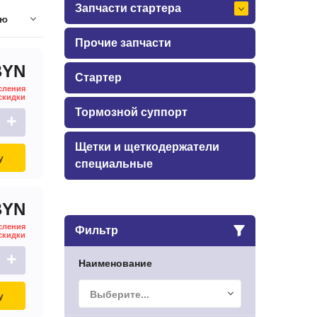
Запчасти стартера
ию
Прочие запчасти
BYN
Стартер
сления
скидки
Тормозной суппорт
+
Щетки и щеткодержатели
у
специальные
BYN
сления
Фильтр
скидки
+
Наименование
Выберите...
у