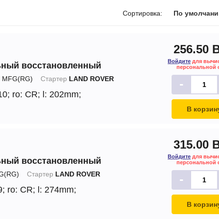
печки
Сортировка:
По умолчан
256.50 
Войдите
для вычи
ьный восстановленный
ов
персональной 
MFG(RG)
Стартер
LAND ROVER
-
атора
10;
ro: CR;
l: 202mm;
ера
В корзин
315.00 
Войдите
для вычи
ьный восстановленный
персональной 
G(RG)
Стартер
LAND ROVER
-
9;
ro: CR;
l: 274mm;
В корзин