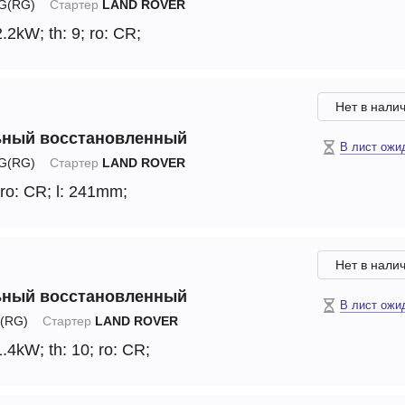
G(RG)
Стартер
LAND ROVER
2.2kW;
th: 9;
ro: CR;
Нет в нали
ьный восстановленный
В лист ожи
G(RG)
Стартер
LAND ROVER
ro: CR;
l: 241mm;
Нет в нали
ьный восстановленный
В лист ожи
(RG)
Стартер
LAND ROVER
1.4kW;
th: 10;
ro: CR;