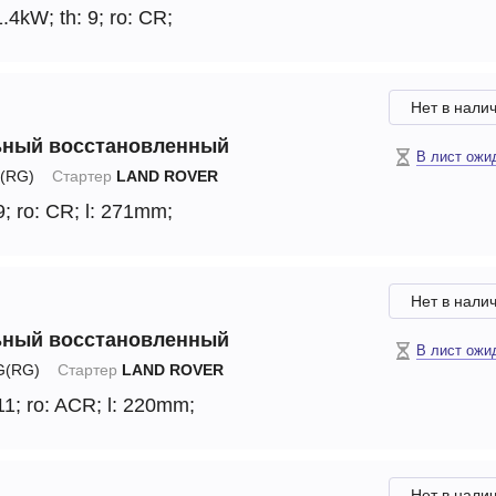
1.4kW;
th: 9;
ro: CR;
Нет в нали
ьный восстановленный
В лист ожи
(RG)
Стартер
LAND ROVER
9;
ro: CR;
l: 271mm;
Нет в нали
ьный восстановленный
В лист ожи
(RG)
Стартер
LAND ROVER
11;
ro: ACR;
l: 220mm;
Нет в нали