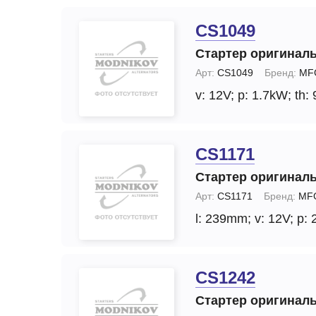
CS1049
Стартер оригинал
Арт:
CS1049
Бренд:
MF
v: 12V;
p: 1.7kW;
th: 
CS1171
Стартер оригинал
Арт:
CS1171
Бренд:
MFG
l: 239mm;
v: 12V;
p: 
CS1242
Стартер оригинал