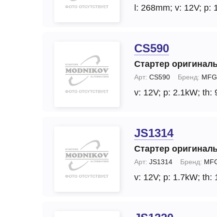
l: 268mm;
v: 12V;
p: 
CS590
Стартер оригинал
Арт:
CS590
Бренд:
MFG
v: 12V;
p: 2.1kW;
th: 
JS1314
Стартер оригинал
Арт:
JS1314
Бренд:
MFG
v: 12V;
p: 1.7kW;
th: 