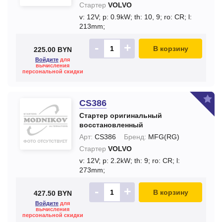
Стартер
VOLVO
v: 12V;
p: 0.9kW;
th: 10, 9;
ro: CR;
l:
213mm;
-
+
В корзину
225.00 BYN
Войдите
для
вычисления
персональной скидки
CS386
Стартер оригинальный
восстановленный
Арт:
CS386
Бренд:
MFG(RG)
Стартер
VOLVO
v: 12V;
p: 2.2kW;
th: 9;
ro: CR;
l:
273mm;
-
+
В корзину
427.50 BYN
Войдите
для
вычисления
персональной скидки