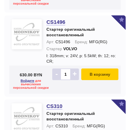
вычисления
персональной скидки
CS1496
Стартер оригинальный
восстановленный
Арт:
CS1496
Бренд:
MFG(RG)
Стартер
VOLVO
l: 318mm;
v: 24V;
p: 5.5kW;
th: 12;
ro:
CR;
-
+
В корзину
630.00 BYN
Войдите
для
вычисления
персональной скидки
CS310
Стартер оригинальный
восстановленный
Арт:
CS310
Бренд:
MFG(RG)