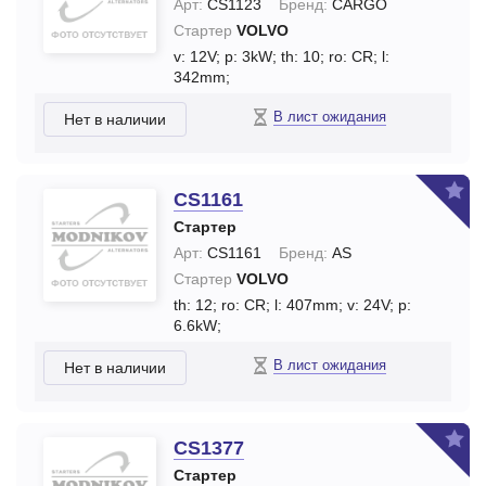
Арт:
CS1123
Бренд:
CARGO
Стартер
VOLVO
v: 12V;
p: 3kW;
th: 10;
ro: CR;
l:
342mm;
В лист ожидания
Нет в наличии
CS1161
Стартер
Арт:
CS1161
Бренд:
AS
Стартер
VOLVO
th: 12;
ro: CR;
l: 407mm;
v: 24V;
p:
6.6kW;
В лист ожидания
Нет в наличии
CS1377
Стартер