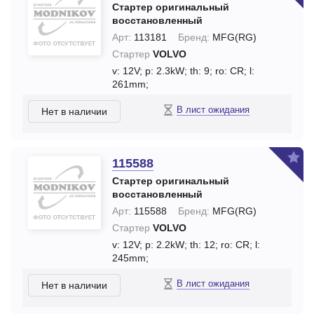
Стартер оригинальный
восстановленный
Арт:
113181
Бренд:
MFG(RG)
Стартер
VOLVO
v: 12V;
p: 2.3kW;
th: 9;
ro: CR;
l:
261mm;
В лист ожидания
Нет в наличии
115588
Стартер оригинальный
восстановленный
Арт:
115588
Бренд:
MFG(RG)
Стартер
VOLVO
v: 12V;
p: 2.2kW;
th: 12;
ro: CR;
l:
245mm;
В лист ожидания
Нет в наличии