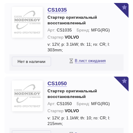
CS1035
Стартер оригинальный
восстановленный
Арт:
CS1035
Бренд:
MFG(RG)
Стартер
VOLVO
v: 12V;
p: 3.1kW;
th: 11;
ro: CR;
l:
303mm;
В лист ожидания
Нет в наличии
CS1050
Стартер оригинальный
восстановленный
Арт:
CS1050
Бренд:
MFG(RG)
Стартер
VOLVO
v: 12V;
p: 1.1kW;
th: 10;
ro: CR;
l:
215mm;