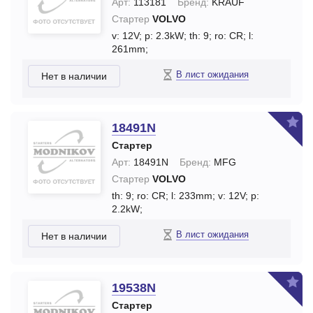
Арт:
113181
Бренд:
KRAUF
Стартер
VOLVO
v: 12V;
p: 2.3kW;
th: 9;
ro: CR;
l:
261mm;
В лист ожидания
Нет в наличии
18491N
Стартер
Арт:
18491N
Бренд:
MFG
Стартер
VOLVO
th: 9;
ro: CR;
l: 233mm;
v: 12V;
p:
2.2kW;
В лист ожидания
Нет в наличии
19538N
Стартер