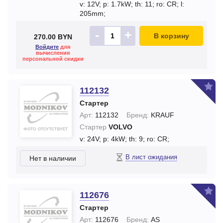
v: 12V;
p: 1.7kW;
th: 11;
ro: CR;
l:
205mm;
-
+
В корзину
270.00 BYN
Войдите
для
вычисления
персональной скидки
112132
Стартер
Арт:
112132
Бренд:
KRAUF
Стартер
VOLVO
v: 24V;
p: 4kW;
th: 9;
ro: CR;
В лист ожидания
Нет в наличии
112676
Стартер
Арт:
112676
Бренд:
AS