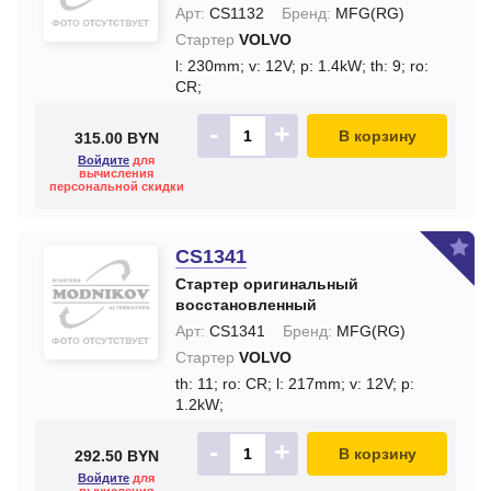
Арт:
CS1132
Бренд:
MFG(RG)
Стартер
VOLVO
l: 230mm;
v: 12V;
p: 1.4kW;
th: 9;
ro:
CR;
-
+
В корзину
315.00 BYN
Войдите
для
вычисления
персональной скидки
CS1341
Стартер оригинальный
восстановленный
Арт:
CS1341
Бренд:
MFG(RG)
Стартер
VOLVO
th: 11;
ro: CR;
l: 217mm;
v: 12V;
p:
1.2kW;
-
+
В корзину
292.50 BYN
Войдите
для