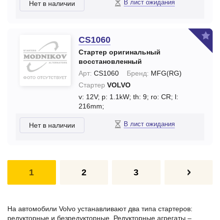
В лист ожидания
Нет в наличии
CS1060
Стартер оригинальный
восстановленный
Арт:
CS1060
Бренд:
MFG(RG)
Стартер
VOLVO
v: 12V;
p: 1.1kW;
th: 9;
ro: CR;
l:
216mm;
В лист ожидания
Нет в наличии
1
2
3
На автомобили Volvo устанавливают два типа стартеров:
редукторные и безредукторные. Редукторные агрегаты –