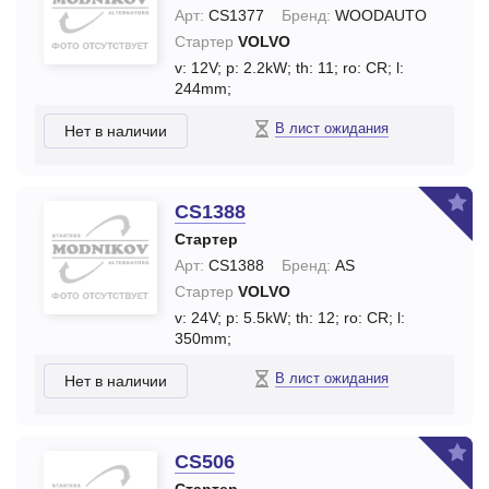
Арт:
CS1377
Бренд:
WOODAUTO
Стартер
VOLVO
v: 12V;
p: 2.2kW;
th: 11;
ro: CR;
l:
244mm;
В лист ожидания
Нет в наличии
CS1388
Стартер
Арт:
CS1388
Бренд:
AS
Стартер
VOLVO
v: 24V;
p: 5.5kW;
th: 12;
ro: CR;
l:
350mm;
В лист ожидания
Нет в наличии
CS506