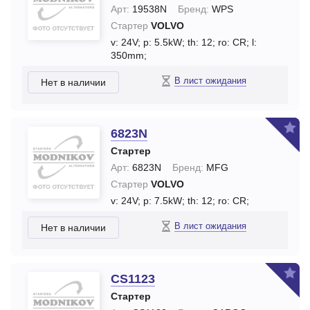
Арт:
19538N
Бренд:
WPS
Стартер
VOLVO
v: 24V;
p: 5.5kW;
th: 12;
ro: CR;
l:
350mm;
В лист ожидания
Нет в наличии
6823N
Стартер
Арт:
6823N
Бренд:
MFG
Стартер
VOLVO
v: 24V;
p: 7.5kW;
th: 12;
ro: CR;
В лист ожидания
Нет в наличии
CS1123
Стартер