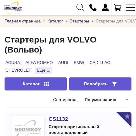
Главная страница
Каталог
Стартеры
Стартеры для VOL
Стартеры для VOLVO
(Вольво)
+375 (29) 333-01-01
+375 (17) 373-97-09
ACURA
ALFA ROMEO
AUDI
BMW
CADILLAC
CHEVROLET
Ещё ...
+375 (29) 262-61-18
info@modnikov.com
Каталог
Подобрать
Сортировка:
По умолчанию
CS1132
Стартер оригинальный
восстановленный