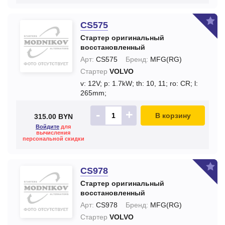
CS575
Стартер оригинальный
восстановленный
Арт:
CS575
Бренд:
MFG(RG)
Стартер
VOLVO
v: 12V;
p: 1.7kW;
th: 10, 11;
ro: CR;
l:
265mm;
-
+
В корзину
315.00 BYN
Войдите
для
вычисления
персональной скидки
CS978
Стартер оригинальный
восстановленный
Арт:
CS978
Бренд:
MFG(RG)
Стартер
VOLVO