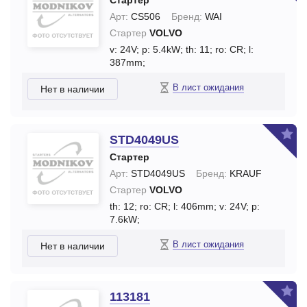
Стартер
Арт:
CS506
Бренд:
WAI
Стартер
VOLVO
v: 24V;
p: 5.4kW;
th: 11;
ro: CR;
l:
387mm;
В лист ожидания
Нет в наличии
STD4049US
Стартер
Арт:
STD4049US
Бренд:
KRAUF
Стартер
VOLVO
th: 12;
ro: CR;
l: 406mm;
v: 24V;
p:
7.6kW;
В лист ожидания
Нет в наличии
113181