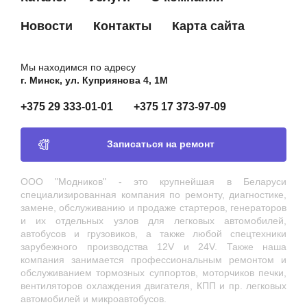
Новости
Контакты
Карта сайта
Мы находимся по адресу
г. Минск, ул. Куприянова 4, 1М
+375 29 333-01-01
+375 17 373-97-09
Записаться на ремонт
ООО "Модников" - это крупнейшая в Беларуси
специализированная компания по ремонту, диагностике,
замене, обслуживанию и продаже стартеров, генераторов
и их отдельных узлов для легковых автомобилей,
автобусов и грузовиков, а также любой спецтехники
зарубежного производства 12V и 24V. Также наша
компания занимается профессиональным ремонтом и
обслуживанием тормозных суппортов, моторчиков печки,
вентиляторов охлаждения двигателя, КПП и пр. легковых
автомобилей и микроавтобусов.