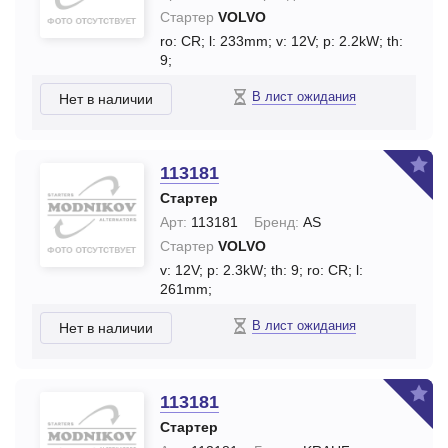
Стартер
VOLVO
ro: CR;
l: 233mm;
v: 12V;
p: 2.2kW;
th:
9;
В лист ожидания
Нет в наличии
113181
Стартер
Арт:
113181
Бренд:
AS
Стартер
VOLVO
v: 12V;
p: 2.3kW;
th: 9;
ro: CR;
l:
261mm;
В лист ожидания
Нет в наличии
113181
Стартер