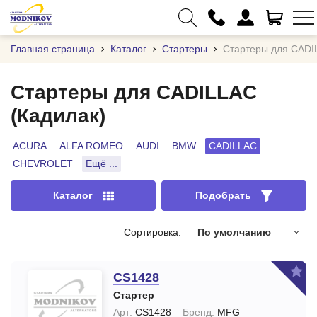
Главная страница
Каталог
Стартеры
Стартеры для CADI
Стартеры для CADILLAC
(Кадилак)
+375 (29) 333-01-01
+375 (17) 373-97-09
ACURA
ALFA ROMEO
AUDI
BMW
CADILLAC
CHEVROLET
Ещё ...
+375 (29) 262-61-18
info@modnikov.com
Каталог
Подобрать
Сортировка:
По умолчанию
CS1428
Стартер
Арт:
CS1428
Бренд:
MFG