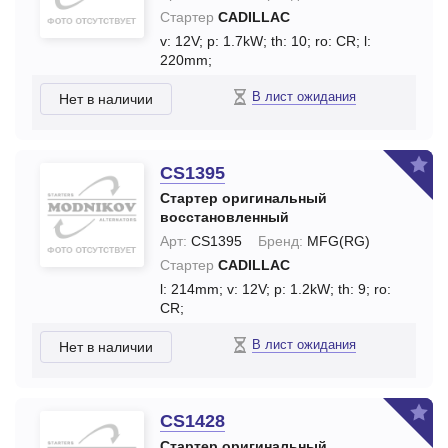
Стартер
CADILLAC
v: 12V;
p: 1.7kW;
th: 10;
ro: CR;
l:
220mm;
В лист ожидания
Нет в наличии
CS1395
Стартер оригинальный
восстановленный
Арт:
CS1395
Бренд:
MFG(RG)
Стартер
CADILLAC
l: 214mm;
v: 12V;
p: 1.2kW;
th: 9;
ro:
CR;
В лист ожидания
Нет в наличии
CS1428
Стартер оригинальный