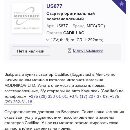
US877
Стартер оригинальный
восстановленный
Арт:
US877
Бренд:
MFG(RG)
Стартер
CADILLAC
v: 12V;
th: 9;
ro: CR;
l: 292mm;
В лист ожидания
Нет в наличии
Выбрать и купить стартер Cadillac (Кадиллак) в Минске по
низким ценам можно в каталоге интернет-магазина
MODNIKOV LTD. Узнать стоимость и заказать новые,
восстановленные, б/у стартеры на авто Кадиллак (Cadillac) по
телефонам:
+375 (29) 333-01-01
,
+375 (17) 207-37-09
,
+375
(29) 262-61-18
.
Осуществляется доставка по Беларуси. Также наша компания
оказывает услуги диагностики, восстановления и замены
стартеров Cadillac. У нас вы можете отремонтировать свою
запчасть и/или заменить на новую.