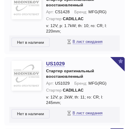
восстановленный
Арт:
CS1428
Бренд:
MFG(RG)
Стартер
CADILLAC
v: 12V;
p: 1.7kW;
th: 10;
ro: CR;
l:
220mm;
В лист ожидания
Нет в наличии
US1029
Стартер оригинальный
восстановленный
Арт:
US1029
Бренд:
MFG(RG)
Стартер
CADILLAC
v: 12V;
p: 2kW;
th: 11;
ro: CR;
l:
245mm;
В лист ожидания
Нет в наличии