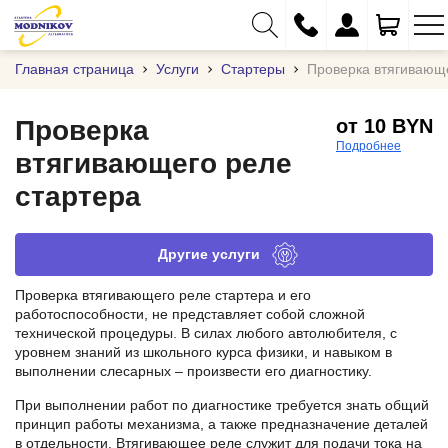
Главная страница
Услуги
Стартеры
Проверка втягивающе
Проверка
от 10 BYN
Подробнее
втягивающего реле
+375 (29) 333-01-01
стартера
+375 (17) 373-97-09
+375 (29) 262-61-18
Другие услуги
info@modnikov.com
Проверка втягивающего реле стартера и его
работоспособности, не представляет собой сложной
технической процедуры. В силах любого автолюбителя, с
уровнем знаний из школьного курса физики, и навыком в
выполнении слесарных – произвести его диагностику.
При выполнении работ по диагностике требуется знать общий
принцип работы механизма, а также предназначение деталей
в отдельности. Втягивающее реле служит для подачи тока на