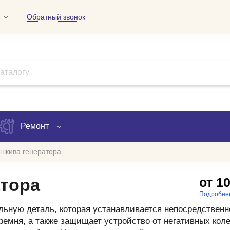
Обратный звонок
01
09
18
Ремонт
шкива генератора
Запись на ремонт
атора
от 1
Проверка ремонта
Подробне
льную деталь, которая устанавливается непосредственн
ов
ремня, а также защищает устройство от негативных кол