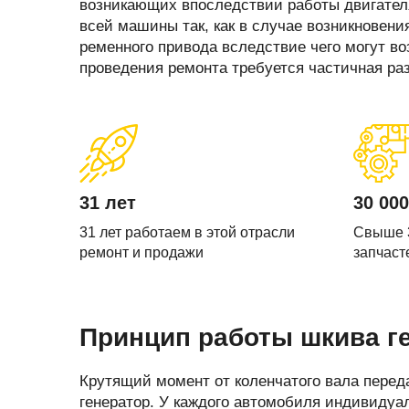
Запчасти стартера
Ремонт моторчика 
возникающих впоследствии работы двигателя
(отопителя)
всей машины так, как в случае возникнове
Прочие запчасти
ременного привода вследствие чего могут в
Ремонт суппортов
проведения ремонта требуется частичная раз
Стартеры
Замена стартера
Тормозные суппорты
Замена генератор
Щетки и
щеткодержатели
Диагностика генер
специальные
Диагностика старт
31 лет
30 000
31 лет работаем в этой отрасли
Свыше 
ремонт и продажи
запчаст
Принцип работы шкива г
Крутящий момент от коленчатого вала переда
генератор. У каждого автомобиля индивидуа