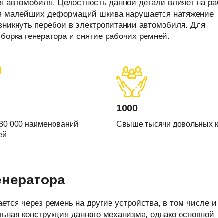
печки
 автомобиля. Целостность данной детали влияет на ра
ния малейших деформаций шкива нарушается натяжение
озникнуть перебои в электропитании автомобиля. Для
борка генератора и снятие рабочих ремней.
ов
атора
ера
1000
30 000 наименований
Свыше тысячи довольных 
ей
енератора
ется через ремень на другие устройства, в том числе и
льная конструкция данного механизма, однако основной