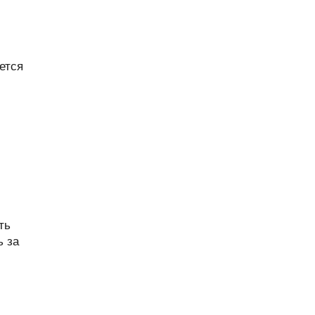
ется
ть
ь за