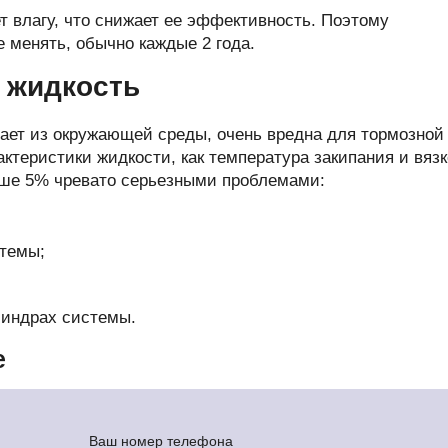
печки
т влагу, что снижает ее эффективность. Поэтому
 менять, обычно каждые 2 года.
 жидкость
вает из окружающей среды, очень вредна для тормозной
ов
актеристики жидкости, как температура закипания и вязк
атора
ыше 5% чревато серьезными проблемами:
ера
стемы;
линдрах системы.
е
Ваш номер телефона