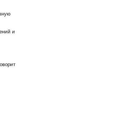
озную
ений и
говорит