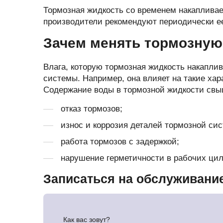
Запчасти стартера
Ремонт моторчика 
Тормозная жидкость со временем накапливае
(отопителя)
производители рекомендуют периодически ее
Прочие запчасти
Ремонт суппортов
Зачем менять тормозную
Стартеры
Замена стартера
Тормозные суппорты
Влага, которую тормозная жидкость накапли
Замена генератор
системы. Например, она влияет на такие хар
Щетки и
щеткодержатели
Диагностика генер
Содержание воды в тормозной жидкости св
специальные
Диагностика старт
отказ тормозов;
износ и коррозия деталей тормозной си
работа тормозов с задержкой;
нарушение герметичности в рабочих ци
Записаться на обслуживани
Как вас зовут?