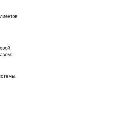
клиентов
чевой
азом:
истемы.