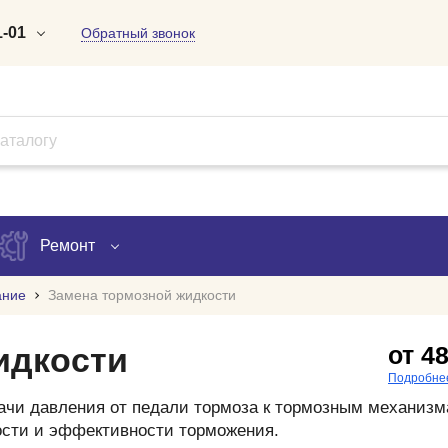
1-01
Обратный звонок
-01-01
-97-09
-61-18
Ремонт
om
ание
Замена тормозной жидкости
Запись на ремонт
идкости
от 4
Проверка ремонта
Подробне
ачи давления от педали тормоза к тормозным механизм
ов
ости и эффективности торможения.