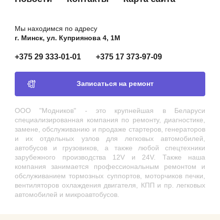
Мы находимся по адресу
г. Минск, ул. Куприянова 4, 1М
+375 29 333-01-01
+375 17 373-97-09
Записаться на ремонт
ООО "Модников" - это крупнейшая в Беларуси
специализированная компания по ремонту, диагностике,
замене, обслуживанию и продаже стартеров, генераторов
и их отдельных узлов для легковых автомобилей,
автобусов и грузовиков, а также любой спецтехники
зарубежного производства 12V и 24V. Также наша
компания занимается профессиональным ремонтом и
обслуживанием тормозных суппортов, моторчиков печки,
вентиляторов охлаждения двигателя, КПП и пр. легковых
автомобилей и микроавтобусов.