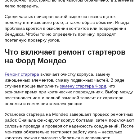
осторожно: пространство под капотом ограничено, а элементы
легко повредить.
Среди частых неисправностей выделяют износ щеток,
поломку втягивающего реле, а также обрыв обмотки. Иногда
проблема кроется в окислении контактов или повреждении
бендикса. Чтобы точно определить причину, проводят
поэтапную проверку узлов.
Что включает ремонт стартеров
на Форд Мондео
Ремонт стартера
включает очистку корпуса, замену
изношенных элементов, смазку подвижных частей. В ряде
случаев проще выполнить
замену стартера Форд
, что
экономит время при критических повреждениях. Выбор между
восстановлением и полной заменой зависит от характера
поломки и состояния комплектующих.
Установка стартера на Mondeo завершает процесс ремонтных
работ. Сначала фиксируют корпус болтами, затем подключают
силовые провода и проверяют надежность соединений. После
монтажа обязательно тестируют работу узла – несколько
коротких пусков помогают убедиться в исправности.