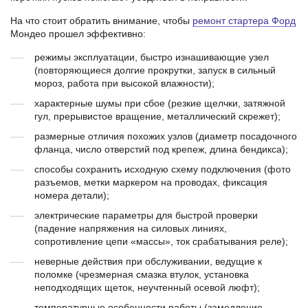
На что стоит обратить внимание, чтобы
ремонт стартера Форд
Мондео прошел эффективно:
режимы эксплуатации, быстро изнашивающие узел
(повторяющиеся долгие прокрутки, запуск в сильный
мороз, работа при высокой влажности);
характерные шумы при сбое (резкие щелчки, затяжной
гул, прерывистое вращение, металлический скрежет);
размерные отличия похожих узлов (диаметр посадочного
фланца, число отверстий под крепеж, длина бендикса);
способы сохранить исходную схему подключения (фото
разъемов, метки маркером на проводах, фиксация
номера детали);
электрические параметры для быстрой проверки
(падение напряжения на силовых линиях,
сопротивление цепи «массы», ток срабатывания реле);
неверные действия при обслуживании, ведущие к
поломке (чрезмерная смазка втулок, установка
неподходящих щеток, неучтенный осевой люфт);
температурные особенности работы (замедление