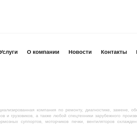
Услуги
О компании
Новости
Контакты
иализированная компания по ремонту, диагностике, замене, об
сов и грузовиков, а также любой спецтехники зарубежного произ
мозных суппортов, моторчиков печки, вентиляторов охлажден