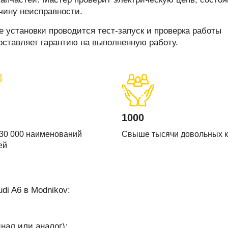
печки
чину неисправности.
 установки проводится тест‑запуск и проверка работы
оставляет гарантию на выполненную работу.
ов
атора
ера
1000
30 000 наименований
Свыше тысячи довольных 
ей
di A6 в Modnikov:
нал или аналог);