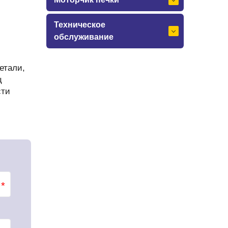
Техническое
обслуживание
етали,
ц
сти
*