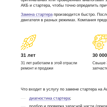
Запчасти стартера
Ремонт моторчика 
АКБ и стартера, чтобы точно определить при
(отопителя)
Прочие запчасти
Замена стартера
производится быстро. После
Ремонт суппортов
Стартеры
двигателя в разных режимах. Компания пред
Замена стартера
Тормозные суппорты
Замена генератор
Щетки и
щеткодержатели
Диагностика генер
специальные
Диагностика старт
31 лет
30 000
31 лет работаем в этой отрасли
Свыше 
ремонт и продажи
запчаст
Что входит в услугу по замене стартера на Au
диагностика стартера
;
подбор и проверка запасной части (ориги