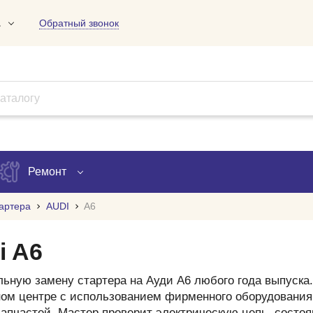
1
Обратный звонок
01
09
18
Ремонт
артера
AUDI
A6
Запись на ремонт
i A6
Проверка ремонта
ьную замену стартера на Ауди А6 любого года выпуска.
ов
ом центре с использованием фирменного оборудования
апчастей. Мастер проверит электрическую цепь, состоя