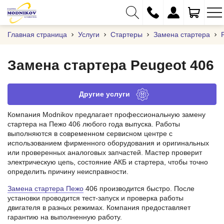
Главная страница
Услуги
Стартеры
Замена стартера
Замена стартера Peugeot 406
+375 (29) 333-01-01
Другие услуги
+375 (17) 373-97-09
Компания Modnikov предлагает профессиональную замену
+375 (29) 262-61-18
стартера на Пежо 406 любого года выпуска. Работы
выполняются в современном сервисном центре с
info@modnikov.com
использованием фирменного оборудования и оригинальных
или проверенных аналоговых запчастей. Мастер проверит
электрическую цепь, состояние АКБ и стартера, чтобы точно
определить причину неисправности.
Замена стартера Пежо
406 производится быстро. После
установки проводится тест‑запуск и проверка работы
двигателя в разных режимах. Компания предоставляет
гарантию на выполненную работу.