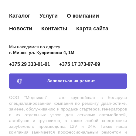
Каталог
Услуги
О компании
Новости
Контакты
Карта сайта
Мы находимся по адресу
г. Минск, ул. Куприянова 4, 1М
+375 29 333-01-01
+375 17 373-97-09
Записаться на ремонт
ООО "Модников" - это крупнейшая в Беларуси
специализированная компания по ремонту, диагностике,
замене, обслуживанию и продаже стартеров, генераторов
и их отдельных узлов для легковых автомобилей,
автобусов и грузовиков, а также любой спецтехники
зарубежного производства 12V и 24V. Также наша
компания занимается профессиональным ремонтом и