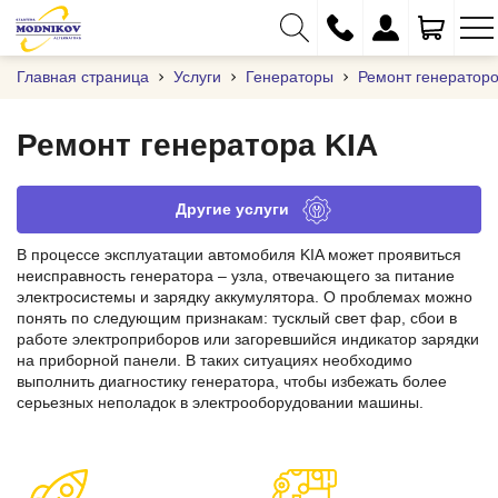
Главная страница
Услуги
Генераторы
Ремонт генератор
Ремонт генератора KIA
+375 (29) 333-01-01
Другие услуги
+375 (17) 373-97-09
В процессе эксплуатации автомобиля KIA может проявиться
+375 (29) 262-61-18
неисправность генератора – узла, отвечающего за питание
электросистемы и зарядку аккумулятора. О проблемах можно
info@modnikov.com
понять по следующим признакам: тусклый свет фар, сбои в
работе электроприборов или загоревшийся индикатор зарядки
на приборной панели. В таких ситуациях необходимо
выполнить диагностику генератора, чтобы избежать более
серьезных неполадок в электрооборудовании машины.