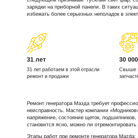
Запчасти стартера
Ремонт моторчика 
зарядки на приборной панели. В таких ситуа
(отопителя)
Прочие запчасти
избежать более серьезных неполадок в эле
Ремонт суппортов
Стартеры
Замена стартера
Тормозные суппорты
Замена генератор
Щетки и
щеткодержатели
Диагностика генер
31 лет
30 000
специальные
Диагностика старт
31 лет работаем в этой отрасли
Свыше 
ремонт и продажи
запчаст
Ремонт генератора Мазда требует профессио
неисправность. Мастер компании «Модников»
напряжение, состояние щеток, подшипников, 
становится ясно, можно ли отремонтировать 
Этапы работ при ремонте генератора Mazda: