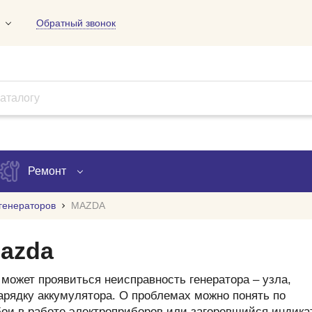
Обратный звонок
01
09
18
Ремонт
генераторов
MAZDA
Запись на ремонт
Mazda
Проверка ремонта
может проявиться неисправность генератора – узла,
ов
арядку аккумулятора. О проблемах можно понять по
ои в работе электроприборов или загоревшийся индика